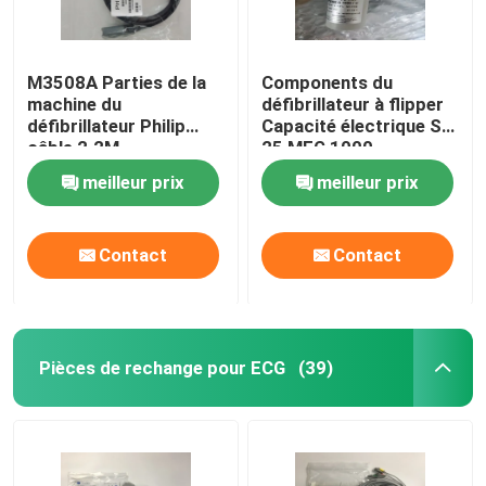
M3508A Parties de la
Components du
machine du
défibrillateur à flipper
défibrillateur Philip
Capacité électrique SP
câble 2.2M
25 MEG 1000
989803197111
453564222111-B
meilleur prix
meilleur prix
Contact
Contact
Pièces de rechange pour ECG
(39)