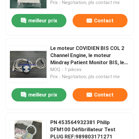
Prix：Negotiation, pls contact me
meilleur prix
Contact
Le moteur COVIDIEN BIS COL 2
Channel Engine, le moteur
Mindray Patient Monitor BIS, le
convertisseur BIS, le processeur
MOQ：1 pièces
BIS
Prix：Negotiation, pls contact me
meilleur prix
Contact
À la maison
Produits
PN 453564932381 Philip
DFM100 Défibrillateur Test
PLUG REF:989803171271
Vidéos