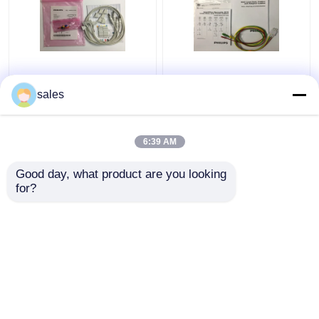
989803151761
M1674A Ensemble de
Consommables pour
câbles ECG à plomb 3
sales
appareils médicaux 4
IEC ICU à plomb 1M
conduits pour moniteur
pour équipement
de patient TC50 Phlip
médical
6:39 AM
meilleur prix
meilleur prix
Good day, what product are you looking 
for?
Contact
Contact
Regardez plus
Aperçu
Au sujet de nous
Contactez-nous
Desktop Site