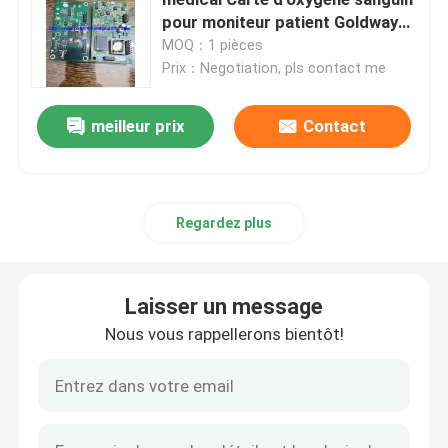
pour moniteur patient Goldway
UT4000A
MOQ：1 pièces
Accessoires de moniteur patient
Prix：Negotiation, pls contact me
Parties de machines à défibrillateur
meilleur prix
Contact
Pièces de rechange pour ECG
Regardez plus
Consommables pour appareils médicaux
Laisser un message
Piles pour équipements médicaux
Nous vous rappellerons bientôt!
pièces de rechange de matériel médical
Réparation du moniteur du patient