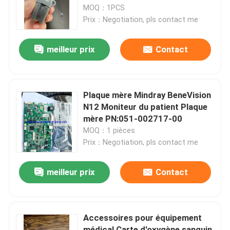
MOQ：1PCS
Prix：Negotiation, pls contact me
À propos de nous
meilleur prix
Contact
Visite de l'usine
Contrôle de la qualité
Plaque mère Mindray BeneVision
N12 Moniteur du patient Plaque
mère PN:051-002717-00
Nous contacter
MOQ：1 pièces
Prix：Negotiation, pls contact me
Demandez un devis
meilleur prix
Contact
Pièces de moniteur de patient
Accessoires pour équipement
Module de moniteur patient
médical Carte d'oxygène sanguin