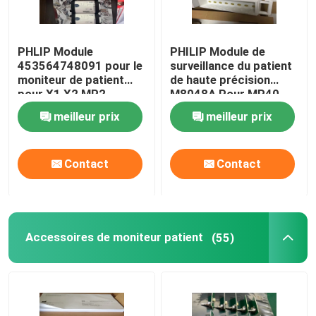
PHLIP Module
PHILIP Module de
453564748091 pour le
surveillance du patient
moniteur de patient
de haute précision
pour X1 X2 MP2
M8048A Pour MP40
MP50
meilleur prix
meilleur prix
Contact
Contact
Accessoires de moniteur patient
(55)