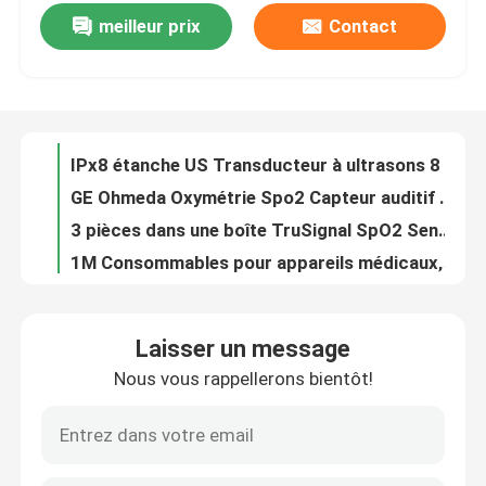
meilleur prix
Contact
EDAN TruSignal PediTip Capteur Spo2 réutilisable non invasif TS-SP-D
IPx8 étanche US Transducteur à ultrasons 8 Cristaux à ultrasons 1 MHz
À propos de nous
GE Ohmeda Oxymétrie Spo2 Capteur auditif TS-E-D 9 broches réutilisable non invasif
3 pièces dans une boîte TruSignal SpO2 Sensor de peau sensible 9 broches / réutilisable
Visite de l'usine
1M Consommables pour appareils médicaux, GE Trusignal Spo2 Capteur de doigt Ref TS-F1-H Tête ronde
LNCS DCI SpO2 Masimo Capteur de pinceau à doigts réutilisable 9 broches Ref 1863 Pour les adultes
Contrôle de la qualité
IPX7 Consommables pour appareils médicaux, sonde de température réutilisable GE 3M 10ft
REF 2016008-001 REF 2016008-001 REF 2016008-001 REF 2016008-001 REF 2016008-001 REF 2016008-001 REF 2016008-001 REF 2016008-001 REF 2016008-001 REF 2016008-001 REF 2016008-001 REF 2016008 REF 2016008 REF 2016008 REF 2016008 REF 2016008 REF 2016008 REF 2016008 REF 2016008 REF 2016008 REF 2016008 REF 2016008 REF 2016008 REF 2016008 REF 2016008 REF 2016008 REF 2016008 REF 2016008 REF 2016008 REF 2016008 REF 2016008 REF 2016008 REF 2016008 REF 2016008 REF 2016009 REF 2016008 REF 2016009 REF 2016008
Nous contacter
Consommables pour appareils médicaux réutilisables, sonde de température GE série 400 IPX7
Une batterie de 2800 mAh rechargeable Ni Mh, 12v Nkb 301v Nihon Kohden
Demandez un devis
Laisser un message
Pièces de l'écran tactile médical original pour le moniteur de patient Philip MP5
Nous vous rappellerons bientôt!
Piles pour équipement médical PHLIP, Piles rechargeables au lithium-ion 14,4V 6,75Ah 97Wh
Pièces de moniteur de patient
PHLIP rechargeable XL+861290 défibrillateur Batterie au lithium-ion 14,4V 6,75Ah 97Wh
M1626A Cable à plomb électrocardiographe réutilisable pour les hôpitaux
Module de moniteur patient
États-Unis Transducteur sonde d'échographie fœtale 4 aiguilles imperméable à l'eau IPX8 MS3-109301