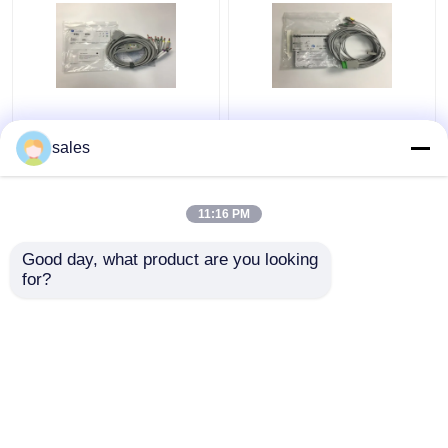
10 Pièces de
3 Cable de tronc d'ECG
remplacement ECG en
à plomb 2106309-002
sales
plomb Cable
avec câble de plomb de
GE2104726-001
prise intégré 12FT
Norme UE
11:16 PM
meilleur prix
meilleur prix
Good day, what product are you looking 
for?
Contact
Contact
Regardez plus
Aperçu
Au sujet de nous
Contactez-nous