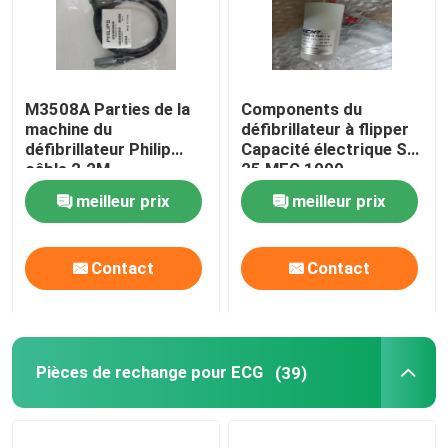
M3508A Parties de la
Components du
machine du
défibrillateur à flipper
défibrillateur Philip
Capacité électrique SP
câble 2.2M
25 MEG 1000
989803197111
453564222111-B
meilleur prix
meilleur prix
Contact
Contact
Pièces de rechange pour ECG
(39)