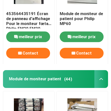
Réparation MMS
453564435191 Écran
Module de moniteur de
de panneau d'affichage
patient pour Philip
Pour le moniteur fœtal
MP60
Moniteurs de patients utilisés
Philip FM20 FM30
meilleur prix
meilleur prix
Oximètre de pouls utilisé
Contact
Contact
Sondage médical par ultrasons
Pièces du moniteur fœtal
Module de moniteur patient
(44)