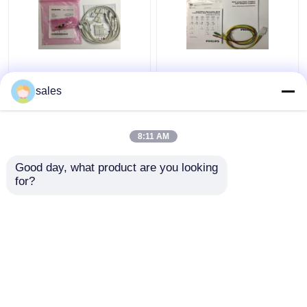
989803151761
M1674A Ensemble de
Consommables pour
câbles ECG à plomb 3
sales
appareils médicaux 4
IEC ICU à plomb 1M
conduits pour moniteur
pour équipement
de patient TC50 Phlip
médical
8:11 AM
meilleur prix
meilleur prix
Good day, what product are you looking 
for?
Contact
Contact
Regardez plus
Aperçu
Au sujet de nous
Contactez-nous
Desktop Site