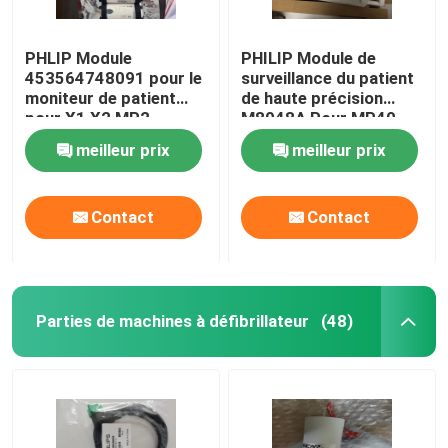
PHLIP Module
PHILIP Module de
453564748091 pour le
surveillance du patient
moniteur de patient
de haute précision
pour X1 X2 MP2
M8048A Pour MP40
MP50
meilleur prix
meilleur prix
Contact
Contact
Parties de machines à défibrillateur
(48)