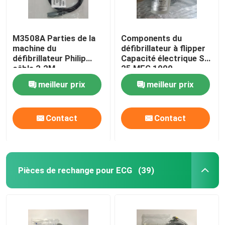
M3508A Parties de la
Components du
machine du
défibrillateur à flipper
défibrillateur Philip
Capacité électrique SP
câble 2.2M
25 MEG 1000
989803197111
453564222111-B
meilleur prix
meilleur prix
Contact
Contact
Pièces de rechange pour ECG
(39)