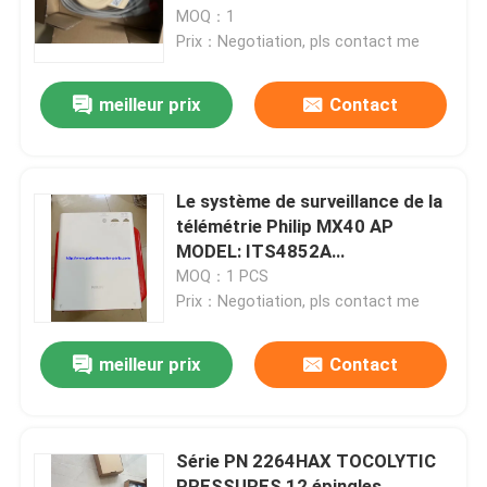
MOQ：1
Prix：Negotiation, pls contact me
À propos de nous
meilleur prix
Contact
Visite de l'usine
Contrôle de la qualité
Le système de surveillance de la
télémétrie Philip MX40 AP
MODEL: ITS4852A
Nous contacter
REF:989803171221
MOQ：1 PCS
PN:453564235181
Prix：Negotiation, pls contact me
Demandez un devis
meilleur prix
Contact
Pièces de moniteur de patient
Série PN 2264HAX TOCOLYTIC
Module de moniteur patient
PRESSURES 12 épingles