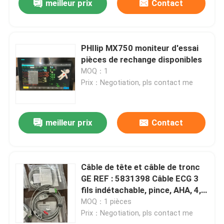
meilleur prix
Contact
PHIlip MX750 moniteur d'essai
pièces de rechange disponibles
MOQ：1
Prix：Negotiation, pls contact me
meilleur prix
Contact
Câble de tête et câble de tronc
GE REF : 5831398 Câble ECG 3
fils indétachable, pince, AHA, 4,7
m, 15 pieds
MOQ：1 pièces
Prix：Negotiation, pls contact me