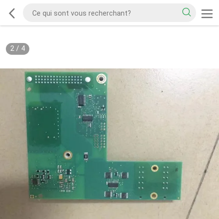
2
/
4