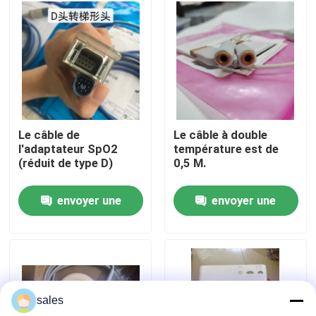
À propos de nous
Visite de l'usine
Contrôle de la qualité
Le câble de
Le câble à double
l'adaptateur SpO2
température est de
(réduit de type D)
0,5 M.
Nous contacter
envoyer une
envoyer une
Demandez un devis
demande
demande
Pièces de moniteur de patient
sales
Module de moniteur patient