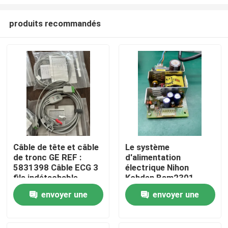
produits recommandés
Câble de tête et câble
Le système
de tronc GE REF :
d'alimentation
À la maison
5831398 Câble ECG 3
électrique Nihon
fils indétachable,
Kohden Bsm2301
pince, AHA, 4,7 m, 15
Produits
envoyer une
envoyer une
pieds
demande
demande
Vidéos