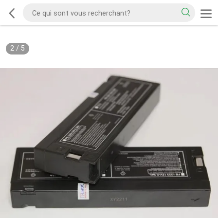
2
/
5