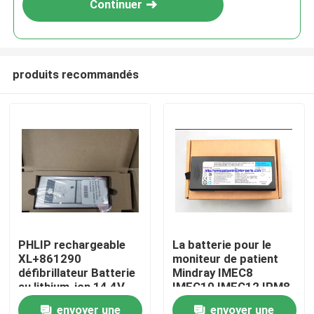
Continuer
produits recommandés
À la maison
PHLIP rechargeable
La batterie pour le
XL+861290
moniteur de patient
Produits
défibrillateur Batterie
Mindray IMEC8
au lithium-ion 14,4V
IMEC10 IMEC12 IPM8
6,75Ah 97Wh
IPM10 IPM12 REF:
envoyer une
envoyer une
Vidéos