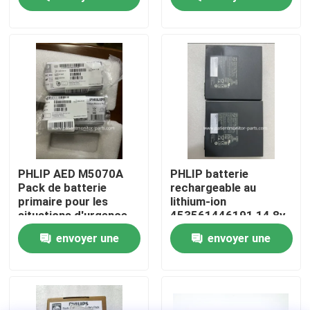
LI13I001A
demande
demande
À propos de nous
Visite de l'usine
Contrôle de la qualité
Nous contacter
PHLIP AED M5070A
PHLIP batterie
Pack de batterie
rechargeable au
primaire pour les
lithium-ion
Demandez un devis
situations d'urgence
453561446191 14,8v
6,15ah 91w pour le
envoyer une
envoyer une
CX50CX30
Pièces de moniteur de patient
demande
demande
Module de moniteur patient