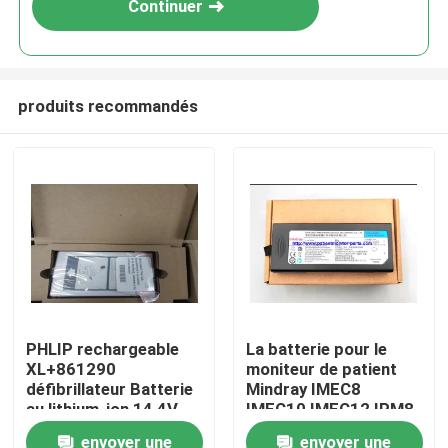
Continuer
produits recommandés
À la maison
PHLIP rechargeable
La batterie pour le
XL+861290
moniteur de patient
Produits
défibrillateur Batterie
Mindray IMEC8
au lithium-ion 14,4V
IMEC10 IMEC12 IPM8
6,75Ah 97Wh
IPM10 IPM12 REF:
envoyer une
envoyer une
Vidéos