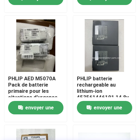
LI13I001A
demande
demande
À propos de nous
Visite de l'usine
Contrôle de la qualité
Nous contacter
PHLIP AED M5070A
PHLIP batterie
Pack de batterie
rechargeable au
primaire pour les
lithium-ion
Demandez un devis
situations d'urgence
453561446191 14,8v
6,15ah 91w pour le
envoyer une
envoyer une
CX50CX30
Pièces de moniteur de patient
demande
demande
Module de moniteur patient