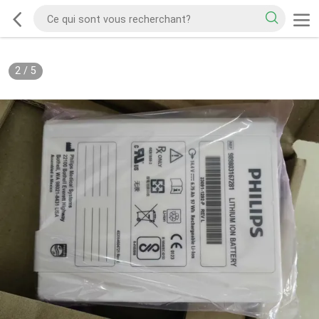
2
/
5