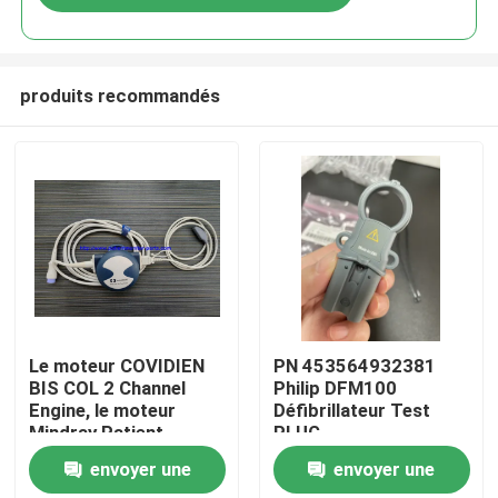
produits recommandés
À la maison
Le moteur COVIDIEN
PN 453564932381
BIS COL 2 Channel
Philip DFM100
Engine, le moteur
Défibrillateur Test
Produits
Mindray Patient
PLUG
Monitor BIS, le
REF:989803171271
envoyer une
envoyer une
convertisseur BIS, le
Vidéos