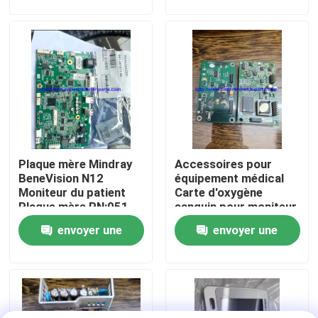
processeur BIS
demande
demande
À propos de nous
Visite de l'usine
Contrôle de la qualité
Plaque mère Mindray
Accessoires pour
Nous contacter
BeneVision N12
équipement médical
Moniteur du patient
Carte d'oxygène
Plaque mère PN:051-
sanguin pour moniteur
Demandez un devis
002717-00
patient Goldway
envoyer une
envoyer une
UT4000A
demande
demande
Pièces de moniteur de patient
Module de moniteur patient