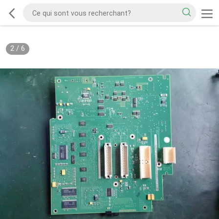
2
/
6