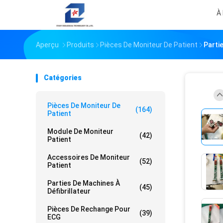
À
Aperçu
Produits
Pièces De Moniteur De Patient
Parti
Catégories
Pièces De Moniteur De
(164)
Patient
Module De Moniteur
(42)
Patient
Accessoires De Moniteur
(52)
Patient
Parties De Machines À
(45)
Défibrillateur
Pièces De Rechange Pour
(39)
ECG