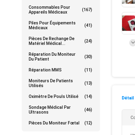
Consommables Pour
(167)
Appareils Médicaux
Piles Pour Équipements
(41)
Médicaux
Pièces De Rechange De
(24)
Matériel Médical...
Réparation Du Moniteur
(30)
Du Patient
Réparation MMS
(11)
Moniteurs De Patients
(13)
Utilisés
Oximètre De Pouls Utilisé
(14)
Détail
Sondage Médical Par
(46)
Ultrasons
Co
Pièces Du Moniteur Fœtal
(12)