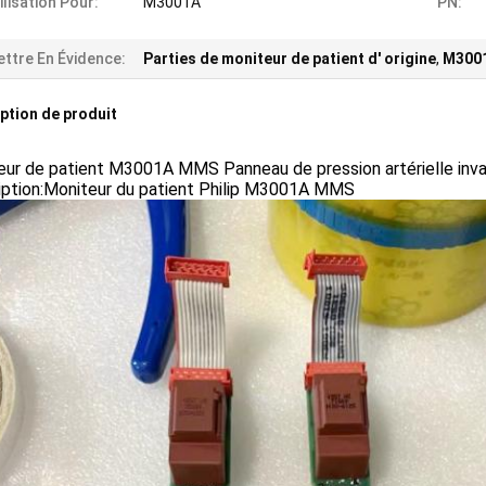
ilisation Pour:
M3001A
PN:
ttre En Évidence:
Parties de moniteur de patient d' origine
,
M3001
ption de produit
eur de patient M3001A MMS Panneau de pression artérielle inva
iption:Moniteur du patient Philip M3001A MMS