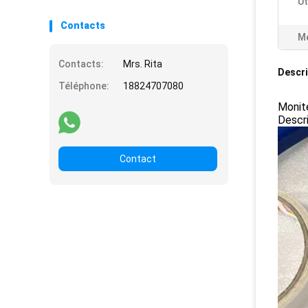
Ut
Contacts
Me
Contacts:
Mrs. Rita
Descri
Téléphone:
18824707080
Monit
Descr
Contact