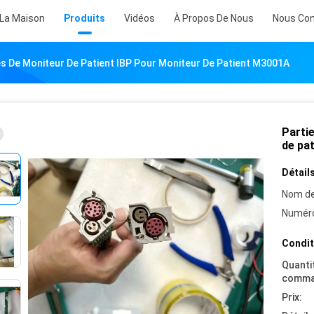
 La Maison
Produits
Vidéos
À Propos De Nous
Nous Con
es De Moniteur De Patient IBP Pour Moniteur De Patient M3001A
Parti
de pa
Détails
Nom de
Numéro
Condit
Quanti
comma
Prix: