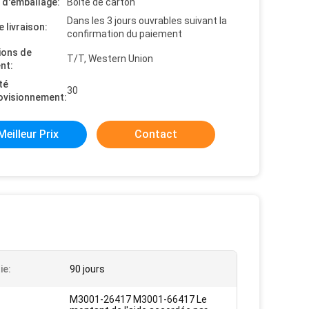
s d'emballage:
Boîte de carton
Dans les 3 jours ouvrables suivant la
e livraison:
confirmation du paiement
ions de
T/T, Western Union
nt:
té
30
ovisionnement:
Meilleur Prix
Contact
ie:
90 jours
M3001-26417 M3001-66417 Le