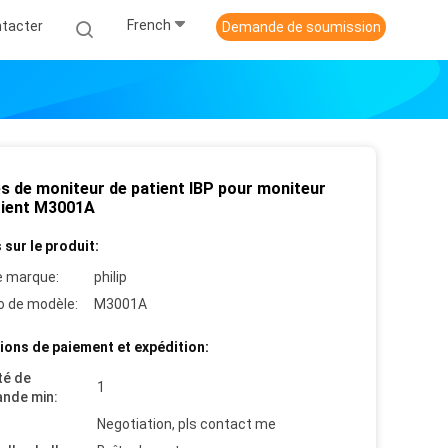
French
tacter
Demande de soumission
es de moniteur de patient IBP pour moniteur
tient M3001A
 sur le produit:
 marque:
philip
 de modèle:
M3001A
ions de paiement et expédition:
té de
1
nde min:
Negotiation, pls contact me