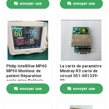
envoyer une
envoyer une
demande
demande
À propos de nous
Visite de l'usine
Contrôle de la qualité
Nous contacter
Philip IntelliVue MP40
La carte de paramètre
MP50 Moniteur de
Mindray R3 carte de
Demandez un devis
patient Réparation
circuit 051-001339-
carte mère Batterie
00
affichage écran tactile
envoyer une
envoyer une
clavier
Pièces de moniteur de patient
demande
demande
Module de moniteur patient