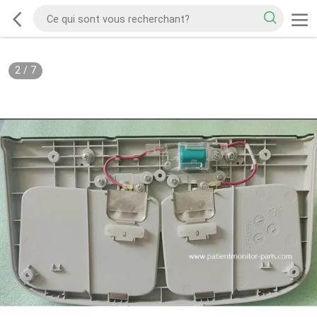
2
/
7