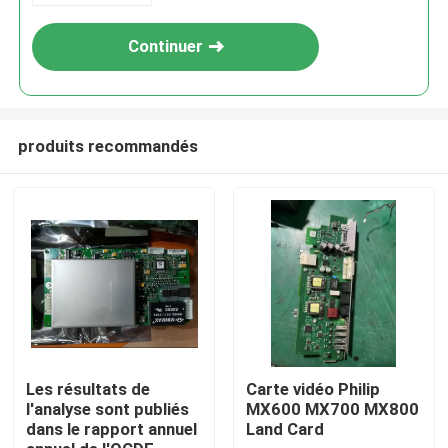
Continuer
produits recommandés
À la maison
Produits
Les résultats de
Carte vidéo Philip
l'analyse sont publiés
MX600 MX700 MX800
dans le rapport annuel
Land Card
Vidéos