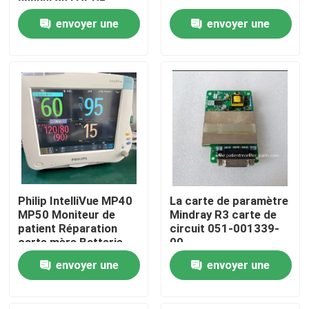
annuel de l'OCDE.
envoyer une
envoyer une
À propos de nous
demande
demande
Visite de l'usine
Contrôle de la qualité
Nous contacter
Philip IntelliVue MP40
La carte de paramètre
Demandez un devis
MP50 Moniteur de
Mindray R3 carte de
patient Réparation
circuit 051-001339-
carte mère Batterie
00
affichage écran tactile
Pièces de moniteur de patient
envoyer une
envoyer une
clavier
demande
demande
Module de moniteur patient