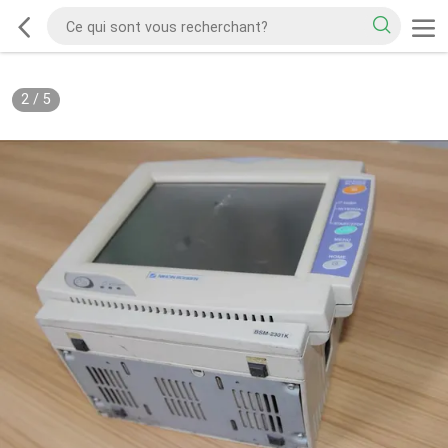
2
/
5