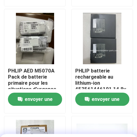
demande
demande
À propos de nous
Visite de l'usine
Contrôle de la qualité
PHLIP AED M5070A
PHLIP batterie
Nous contacter
Pack de batterie
rechargeable au
primaire pour les
lithium-ion
situations d'urgence
453561446191 14,8v
Demandez un devis
6,15ah 91w pour le
envoyer une
envoyer une
CX50CX30
demande
demande
Pièces de moniteur de patient
Module de moniteur patient