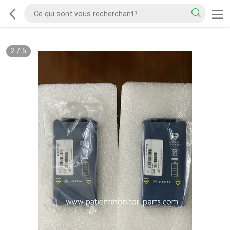
2
/
5