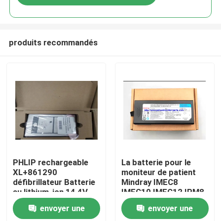
produits recommandés
À la maison
PHLIP rechargeable
La batterie pour le
XL+861290
moniteur de patient
défibrillateur Batterie
Mindray IMEC8
Produits
au lithium-ion 14,4V
IMEC10 IMEC12 IPM8
6,75Ah 97Wh
IPM10 IPM12 REF:
envoyer une
envoyer une
LI13I001A
Vidéos