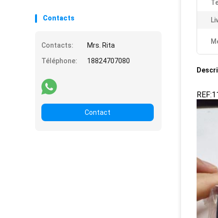
Te
Contacts
Li
Me
Contacts:
Mrs. Rita
Téléphone:
18824707080
Descri
REF:1
Contact