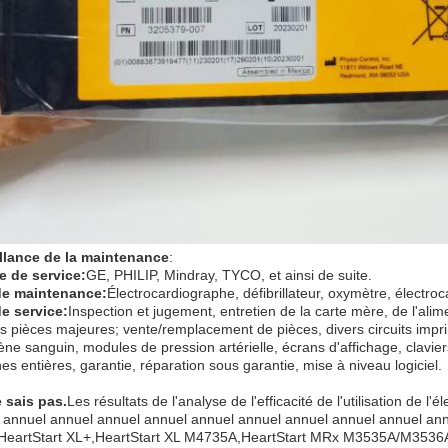
llance de la maintenance
:
 de service:
GE, PHILIP, Mindray, TYCO, et ainsi de suite.
de maintenance:
Électrocardiographe, défibrillateur, oxymètre, électro
e service:
Inspection et jugement, entretien de la carte mère, de l'ali
es pièces majeures; vente/remplacement de pièces, divers circuits impr
ène sanguin, modules de pression artérielle, écrans d'affichage, clavie
s entières, garantie, réparation sous garantie, mise à niveau logiciel.
e sais pas.
Les résultats de l'analyse de l'efficacité de l'utilisation de 
 annuel annuel annuel annuel annuel annuel annuel annuel annuel an
eartStart XL+,HeartStart XL M4735A,HeartStart MRx M3535A/M3536