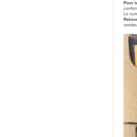
Pour l
confir
Le numé
Retour
vendeu