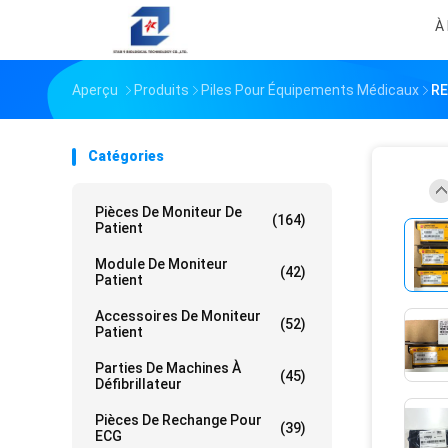
À
Aperçu
Produits
Piles Pour Équipements Médicaux
RE
Catégories
Pièces De Moniteur De
(164)
Patient
Module De Moniteur
(42)
Patient
Accessoires De Moniteur
(52)
Patient
Parties De Machines À
(45)
Défibrillateur
Pièces De Rechange Pour
(39)
ECG