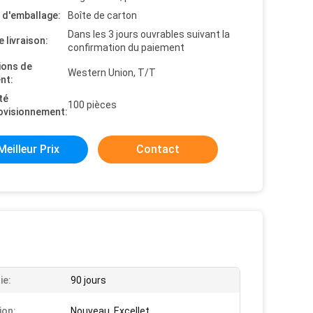
s d'emballage:
Boîte de carton
Dans les 3 jours ouvrables suivant la
e livraison:
confirmation du paiement
ions de
Western Union, T/T
nt:
té
100 pièces
ovisionnement:
Meilleur Prix
Contact
ie:
90 jours
ion:
Nouveau, Excellet