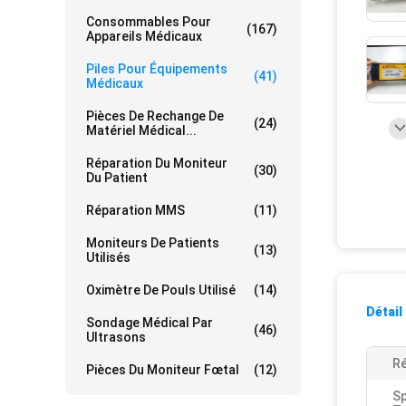
Consommables Pour
(167)
Appareils Médicaux
Piles Pour Équipements
(41)
Médicaux
Pièces De Rechange De
(24)
Matériel Médical...
Réparation Du Moniteur
(30)
Du Patient
Réparation MMS
(11)
Moniteurs De Patients
(13)
Utilisés
Oximètre De Pouls Utilisé
(14)
Détail
Sondage Médical Par
(46)
Ultrasons
Ré
Pièces Du Moniteur Fœtal
(12)
Sp