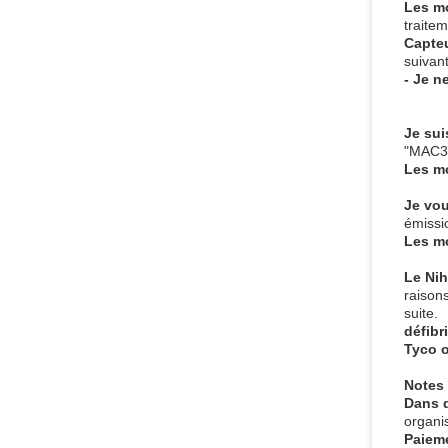
Les m
traite
Capteu
suivan
- Je n
Je sui
"MAC35
Les m
Je vou
émissi
Les m
Le Ni
raison
suite.
défibri
Tyco 
Notes
Dans 
organi
Paiem