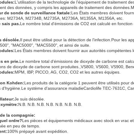
odules:
L'utilisation de la technologie de l'équipement de traitement d
ment des données, y compris les appareils de traitement des données
r de sonde de surveillance fœtale
:
Les États membres doivent fourni
tes: M2734A, M2734B, M2735A, M2736A, M1355A, M1356A, etc.
e sais pas.
Le nombre total d'émissions de CO2 est calculé en fonction
s désolée.
Il peut être utilisé pour la détection de l'infection.Pour le
00", "MAC5000", "MAC5500", et ainsi de suite.
odules:
Les États membres doivent fournir aux autorités compétentes l
s en prie.
Le nombre total d'émissions de dioxyde de carbone est calcul
ons de dioxyde de carbone sont produites.,VS800, VS600, VS900, Beneh
odules:
MPM, IBP, PICCO, AG, CO2, CO2 et les autres équipes.
hon Kohden
:
Les produits de la catégorie 1 peuvent être utilisés pour 
s d'hygiène.Le système d'assurance maladieCardiolife TEC-7631C, Card
llateur
:
Je suis désolée.
oxymètre
:
N.B. N.B. N.B. N.B. N.B. N.B. N.B.
 de la compagnie:
quel ordre?
Les pièces et équipements médicaux avec stock en vrac et 
sée en peu de temps.
ent:
100% prépayé avant expédition.