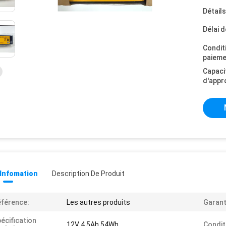
Détail
Délai d
Condit
paieme
Capaci
d'appr
 Infomation
Description De Produit
férence:
Les autres produits
Garant
écification
12V 4,5Ah 54Wh
Condit