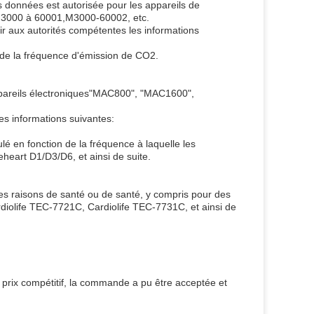
es données est autorisée pour les appareils de
.M3000 à 60001,M3000-60002, etc.
r aux autorités compétentes les informations
 de la fréquence d'émission de CO2.
s appareils électroniques"MAC800", "MAC1600",
es informations suivantes:
é en fonction de la fréquence à laquelle les
eart D1/D3/D6, et ainsi de suite.
des raisons de santé ou de santé, y compris pour des
iolife TEC-7721C, Cardiolife TEC-7731C, et ainsi de
prix compétitif, la commande a pu être acceptée et