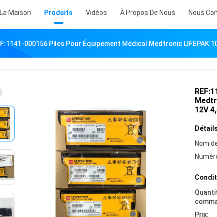
 La Maison
Produits
Vidéos
À Propos De Nous
Nous Con
F:1141-000156 Piles Pour Équipement Médical Medtronic LIFEPAK 100
REF:1
Medtro
12V 4
Détails
Nom de
Numéro
Condit
Quanti
comma
Prix: