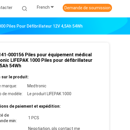
French
tacter
Demande de soumission
0 Piles Pour Défibrillateur 12V 4,5Ah 54Wh
141-000156 Piles pour équipement médical
nic LIFEPAK 1000 Piles pour défibrillateur
,5Ah 54Wh
 sur le produit:
 marque:
Medtronic
 de modèle:
Le produit LIFEPAK 1000
ions de paiement et expédition:
té de
1 PCS
nde min:
Negotiation, pls contact me