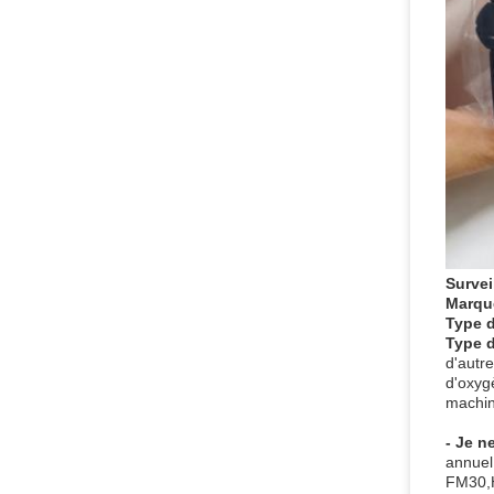
Survei
Marque
Type 
Type d
d'autr
d'oxyg
machine
- Je n
annuel
FM30,H