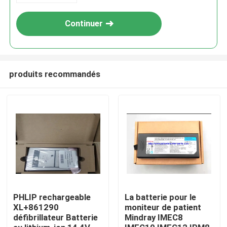
Continuer
produits recommandés
À la maison
Produits
PHLIP rechargeable
La batterie pour le
XL+861290
moniteur de patient
défibrillateur Batterie
Mindray IMEC8
Vidéos