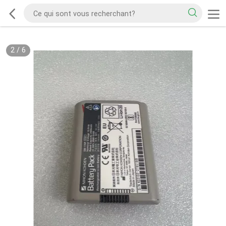
2
/
6