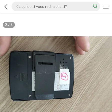
2
/
3