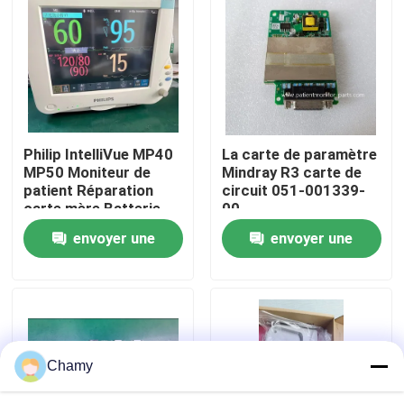
À propos de nous
Visite de l'usine
Philip IntelliVue MP40
La carte de paramètre
Contrôle de la qualité
MP50 Moniteur de
Mindray R3 carte de
patient Réparation
circuit 051-001339-
carte mère Batterie
00
Nous contacter
affichage écran tactile
envoyer une
envoyer une
clavier
demande
demande
Demandez un devis
Pièces de moniteur de patient
Chamy
Module de moniteur patient