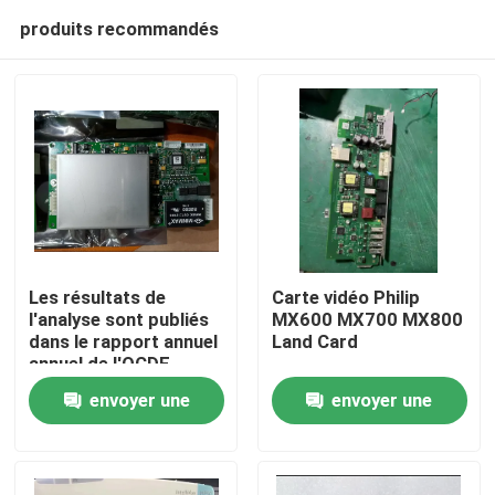
produits recommandés
Les résultats de
Carte vidéo Philip
l'analyse sont publiés
MX600 MX700 MX800
dans le rapport annuel
Land Card
À la maison
annuel de l'OCDE.
envoyer une
envoyer une
Produits
demande
demande
Vidéos