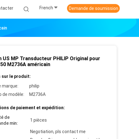
French
tacter
Demande de soumission
cain
n US MP Transducteur PHILIP Original pour
50 M2736A américain
 sur le produit:
 marque:
philip
 de modèle:
M2736A
ions de paiement et expédition:
té de
1 pièces
nde min:
Negotiation, pls contact me