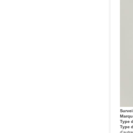
Survei
Marque
Type 
Type d
d'autr