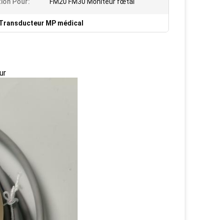
tion Pour:
FM20 FM30 Moniteur fœtal
Transducteur MP médical
ur