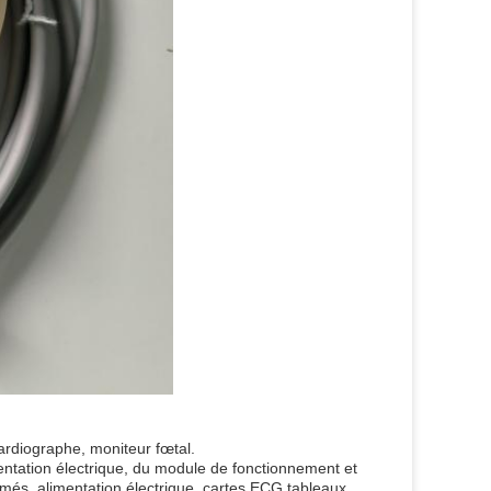
cardiographe, moniteur fœtal.
mentation électrique, du module de fonctionnement et
imés, alimentation électrique, cartes ECG,tableaux