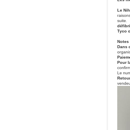
Le Ni
raison
suite.
défibri
Tyco 
Notes
Dans 
organi
Paiem
Pour l
confir
Le numé
Retour
vendeu