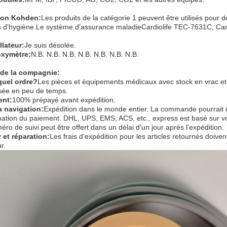
hon Kohden
:
Les produits de la catégorie 1 peuvent être utilisés pour 
s d'hygiène.Le système d'assurance maladieCardiolife TEC-7631C, Card
llateur
:
Je suis désolée.
oxymètre
:
N.B. N.B. N.B. N.B. N.B. N.B. N.B.
 de la compagnie:
quel ordre?
Les pièces et équipements médicaux avec stock en vrac et 
sée en peu de temps.
ent:
100% prépayé avant expédition.
a navigation:
Expédition dans le monde entier. La commande pourrait ê
mation du paiement. DHL, UPS, EMS, ACS, etc., express est basé sur vo
ro de suivi peut être offert dans un délai d'un jour après l'expédition.
 et réparation:
Les frais d'expédition pour les articles retournés doiven
r.