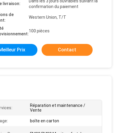
Dans les 3 jours ouvrables suivant la
e livraison:
confirmation du paiement
ions de
Western Union, T/T
nt:
té
100 pièces
ovisionnement:
Meilleur Prix
Contact
Réparation et maintenance /
rvices:
Vente
age:
boîte en carton