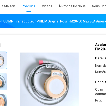
 La Maison
Produits
Vidéos
À Propos De Nous
Nous Con
on US MP Transducteur PHILIP Original Pour FM20-50 M2736A Améri
Avalo
FM20-
Détails
Nom de
Numéro
Condit
Quanti
comma
Prix: