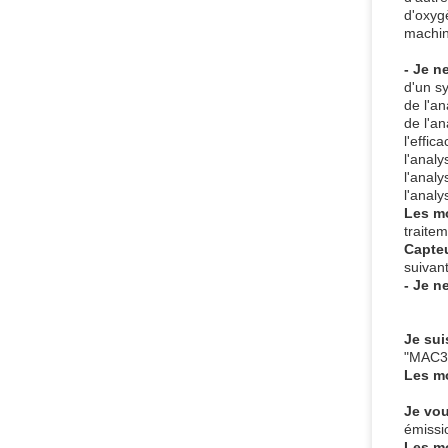
d'oxyg
machine
- Je n
d'un sy
de l'an
de l'an
l'effic
l'analy
l'analy
l'analy
Les m
traite
Capteu
suivan
- Je n
Je sui
"MAC35
Les m
Je vou
émissi
Les m