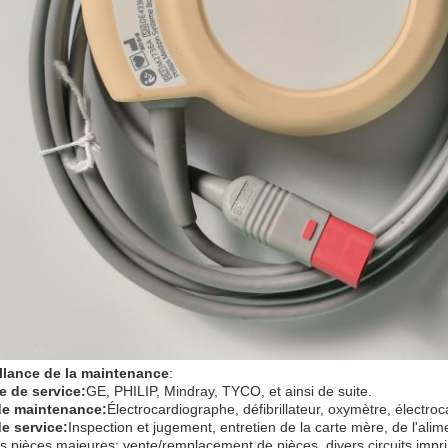
llance de la maintenance
:
 de service:
GE, PHILIP, Mindray, TYCO, et ainsi de suite.
de maintenance:
Électrocardiographe, défibrillateur, oxymètre, électro
e service:
Inspection et jugement, entretien de la carte mère, de l'ali
es pièces majeures; vente/remplacement de pièces, divers circuits impr