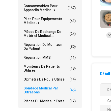
Consommables Pour
(167)
Appareils Médicaux
Piles Pour Équipements
(41)
Médicaux
Pièces De Rechange De
(24)
Matériel Médical...
Réparation Du Moniteur
(30)
Du Patient
Réparation MMS
(11)
Moniteurs De Patients
(13)
Utilisés
Détail
Oximètre De Pouls Utilisé
(14)
Sondage Médical Par
Ré
(46)
Ultrasons
Ga
Pièces Du Moniteur Fœtal
(12)
N