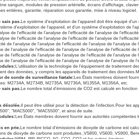
ène sanguin, modules de pression artérielle, écrans d'affichage, clavie
s entières, garantie, réparation sous garantie, mise à niveau logiciel.
e sais pas.
Le système d'exploitation de l'appareil doit être équipé d'un 
stème d'exploitation de l'appareil, et d'un système d'exploitation de l
alyse de l'efficacité de l'analyse de l'efficacité de l'analyse de l'efficacité
alyse de l'efficacité de l'analyse de l'efficacité de l'analyse de l'efficaci
acité de l'analyse de l'analyse de l'efficacité de l'analyse de l'analyse de l
se de l'analyse de l'efficacité de l'analyse de l'analyse de l'efficacité de 
se de l'efficacité de l'analyse de l'analyse de l'efficacité de l'analyse de 
se de l'analyse de l'efficacité de l'analyse de l'analyse de l'analyse de l'
odules:
L'utilisation de la technologie de l'équipement de traitement d
ment des données, y compris les appareils de traitement des données
r de sonde de surveillance fœtale
:
Les États membres doivent fourni
tes: M2734A, M2734B, M2735A, M2736A, M1355A, M1356A, etc.
e sais pas.
Le nombre total d'émissions de CO2 est calculé en fonction
s désolée.
Il peut être utilisé pour la détection de l'infection.Pour le
00", "MAC5000", "MAC5500", et ainsi de suite.
odules:
Les États membres doivent fournir aux autorités compétentes l
s en prie.
Le nombre total d'émissions de dioxyde de carbone est calcul
ons de dioxyde de carbone sont produites.,VS800, VS600, VS900, Beneh
odules:
MPM, IBP, PICCO, AG, CO2, CO2 et les autres équipes.