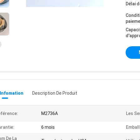
Délai d
Condit
paieme
Capaci
d'appr
 Infomation
Description De Produit
férence:
M2736A
Les Se
rantie:
6 mois
Emball
om De La