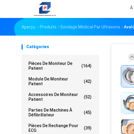
À
Aperçu
Produits
Sondage Médical Par Ultrasons
Aval
Catégories
Pièces De Moniteur De
(164)
Patient
Module De Moniteur
(42)
Patient
Accessoires De Moniteur
(52)
Patient
Parties De Machines À
(45)
Défibrillateur
Pièces De Rechange Pour
(39)
ECG