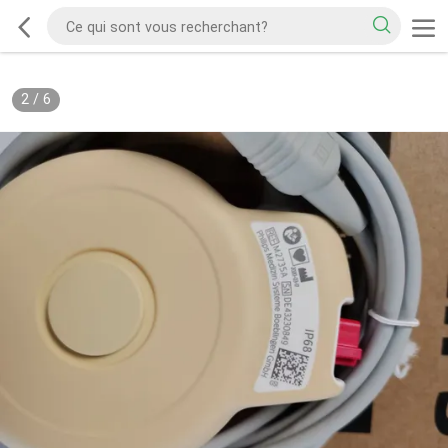
2
/
6