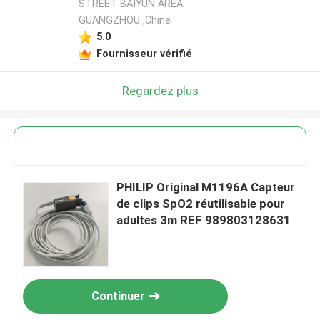
STREET BAIYUN AREA
GUANGZHOU ,Chine
5.0
Fournisseur vérifié
Regardez plus
PHILIP Original M1196A Capteur
de clips SpO2 réutilisable pour
adultes 3m REF 989803128631
Continuer