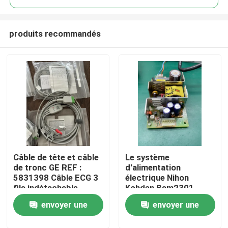
produits recommandés
Câble de tête et câble
Le système
À la maison
de tronc GE REF :
d'alimentation
5831398 Câble ECG 3
électrique Nihon
fils indétachable,
Kohden Bsm2301
Produits
pince, AHA, 4,7 m, 15
envoyer une
envoyer une
pieds
Vidéos
demande
demande