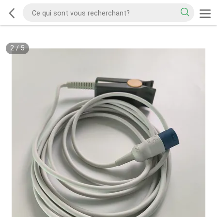
2
/
5