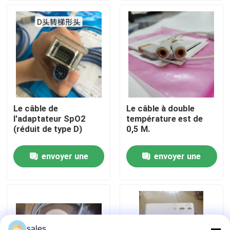
À propos de nous
Visite de l'usine
Contrôle de la qualité
Le câble de
Le câble à double
l'adaptateur SpO2
température est de
Nous contacter
(réduit de type D)
0,5 M.
envoyer une
envoyer une
Demandez un devis
demande
demande
Pièces de moniteur de patient
Module de moniteur patient
sales