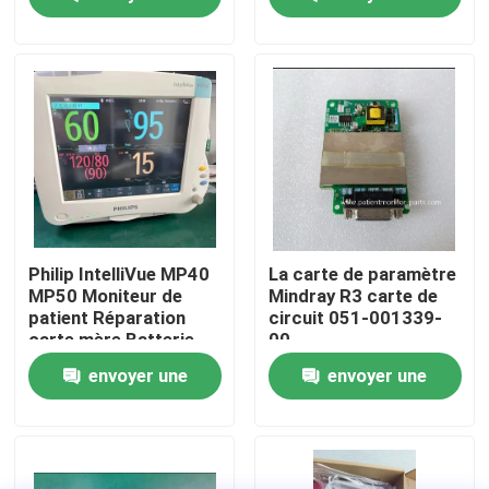
demande
demande
À propos de nous
Visite de l'usine
Contrôle de la qualité
Nous contacter
Philip IntelliVue MP40
La carte de paramètre
MP50 Moniteur de
Mindray R3 carte de
patient Réparation
circuit 051-001339-
Demandez un devis
carte mère Batterie
00
affichage écran tactile
envoyer une
envoyer une
clavier
Pièces de moniteur de patient
demande
demande
Module de moniteur patient