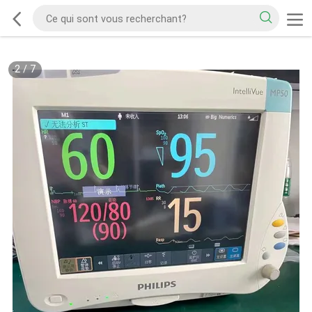
2
/
7