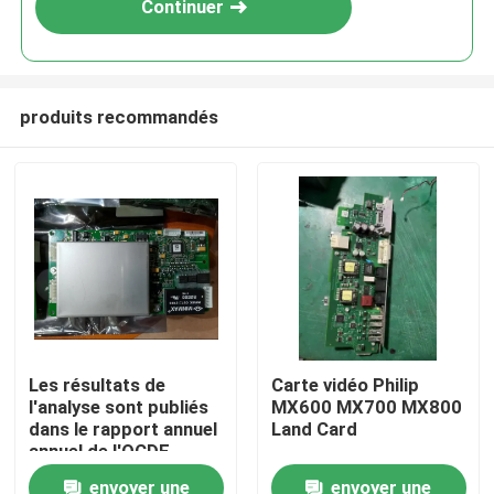
Continuer
produits recommandés
À la maison
Les résultats de
Carte vidéo Philip
l'analyse sont publiés
MX600 MX700 MX800
Produits
dans le rapport annuel
Land Card
annuel de l'OCDE.
envoyer une
envoyer une
Vidéos