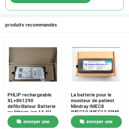
produits recommandés
À la maison
PHLIP rechargeable
La batterie pour le
XL+861290
moniteur de patient
défibrillateur Batterie
Mindray IMEC8
Produits
au lithium-ion 14,4V
IMEC10 IMEC12 IPM8
6,75Ah 97Wh
IPM10 IPM12 REF:
envoyer une
envoyer une
LI13I001A
Vidéos