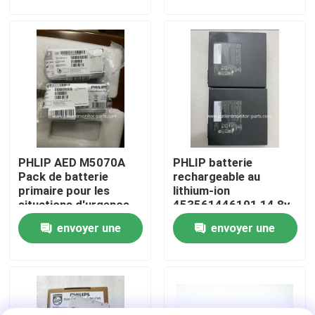
demande
demande
À propos de nous
Visite de l'usine
Contrôle de la qualité
PHLIP AED M5070A
PHLIP batterie
Nous contacter
Pack de batterie
rechargeable au
primaire pour les
lithium-ion
situations d'urgence
453561446191 14,8v
Demandez un devis
6,15ah 91w pour le
envoyer une
envoyer une
CX50CX30
demande
demande
Pièces de moniteur de patient
Module de moniteur patient