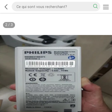
2
/
3