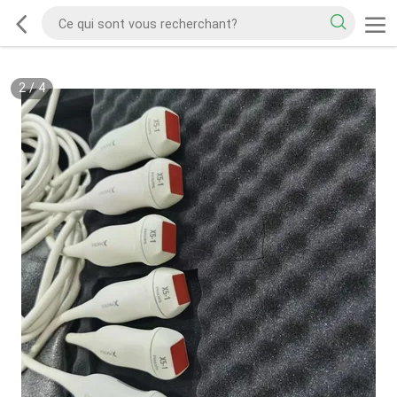
2
/
4