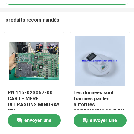
produits recommandés
PN 115-023067-00
Les données sont
À la maison
CARTE MÈRE
fournies par les
ULTRASONS MINDRAY
autorités
M9
compétentes de l'État
Produits
membre dans lequel
envoyer une
envoyer une
elles se
trouvent.01.210820
Vidéos
demande
demande