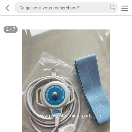
2
/
7