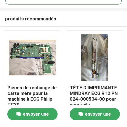
produits recommandés
Pièces de rechange de
TÊTE D'IMPRIMANTE
À la maison
carte mère pour la
MINDRAY ECG R12 PN
machine à ECG Philip
024-000534-00 pour
TC30
appareils
Produits
d'enregistrement ECG
envoyer une
envoyer une
médicaux
Vidéos
demande
demande