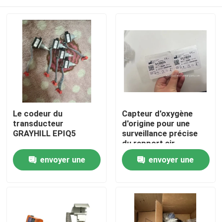
Le codeur du
Capteur d'oxygène
transducteur
d'origine pour une
GRAYHILL EPIQ5
surveillance précise
du rapport air-
carburant
À la maison
envoyer une
envoyer une
demande
demande
Produits
Vidéos