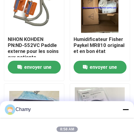
À propos de nous
Visite de l'usine
NIHON KOHDEN
Humidificateur Fisher
PN:ND-552VC Paddle
Paykel MR810 original
externe pour les soins
et en bon état
Contrôle de la qualité
aux patients
envoyer une
envoyer une
Nous contacter
demande
demande
Demandez un devis
Chamy
Pièces de moniteur de patient
8:58 AM
Module de moniteur patient