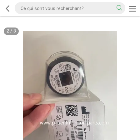
2
/
8