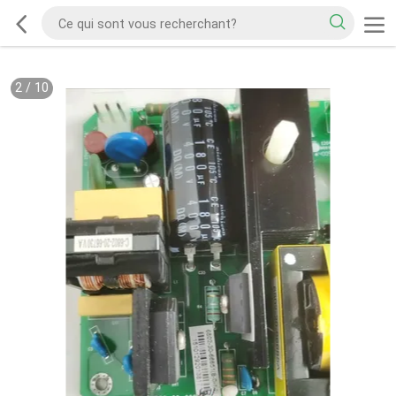
2
/
10