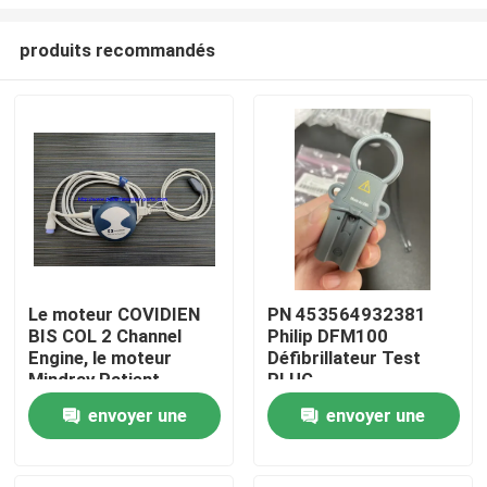
produits recommandés
Le moteur COVIDIEN
PN 453564932381
BIS COL 2 Channel
Philip DFM100
À la maison
Engine, le moteur
Défibrillateur Test
Mindray Patient
PLUG
Monitor BIS, le
REF:989803171271
Produits
envoyer une
envoyer une
convertisseur BIS, le
processeur BIS
demande
demande
Vidéos