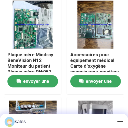
À propos de nous
Visite de l'usine
Contrôle de la qualité
Plaque mère Mindray
Accessoires pour
BeneVision N12
équipement médical
Moniteur du patient
Carte d'oxygène
Nous contacter
Plaque mère PN:051-
sanguin pour moniteur
002717-00
patient Goldway
envoyer une
envoyer une
UT4000A
Demandez un devis
demande
demande
Pièces de moniteur de patient
sales
Module de moniteur patient