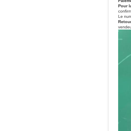
Paiem
Pour l
confir
Le numé
Retour
vendeu