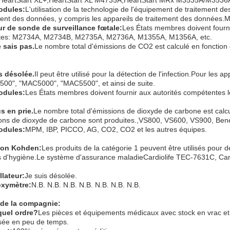
odules:
L'utilisation de la technologie de l'équipement de traitement d
ment des données, y compris les appareils de traitement des données
r de sonde de surveillance fœtale
:
Les États membres doivent fourni
tes: M2734A, M2734B, M2735A, M2736A, M1355A, M1356A, etc.
e sais pas.
Le nombre total d'émissions de CO2 est calculé en fonction
s désolée.
Il peut être utilisé pour la détection de l'infection.Pour le
00", "MAC5000", "MAC5500", et ainsi de suite.
odules:
Les États membres doivent fournir aux autorités compétentes l
s en prie.
Le nombre total d'émissions de dioxyde de carbone est calcul
ons de dioxyde de carbone sont produites.,VS800, VS600, VS900, Beneh
odules:
MPM, IBP, PICCO, AG, CO2, CO2 et les autres équipes.
hon Kohden
:
Les produits de la catégorie 1 peuvent être utilisés pour 
s d'hygiène.Le système d'assurance maladieCardiolife TEC-7631C, Card
llateur
:
Je suis désolée.
oxymètre
:
N.B. N.B. N.B. N.B. N.B. N.B. N.B.
 de la compagnie:
quel ordre?
Les pièces et équipements médicaux avec stock en vrac et 
sée en peu de temps.