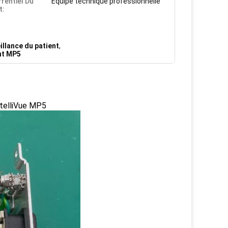
rentiel Du
Équipe technique professionnelle
t:
illance du patient
,
ent MP5
IntelliVue MP5