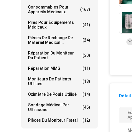
Consommables Pour
(167)
Appareils Médicaux
Piles Pour Équipements
(41)
Médicaux
Pièces De Rechange De
(24)
Matériel Médical...
Réparation Du Moniteur
(30)
Du Patient
Réparation MMS
(11)
Moniteurs De Patients
(13)
Utilisés
Oximètre De Pouls Utilisé
(14)
Détail
Sondage Médical Par
(46)
Ultrasons
É
Ap
Pièces Du Moniteur Fœtal
(12)
M