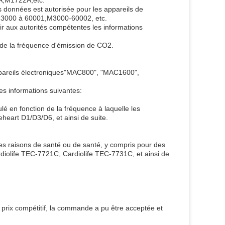
es données est autorisée pour les appareils de
.M3000 à 60001,M3000-60002, etc.
r aux autorités compétentes les informations
 de la fréquence d'émission de CO2.
s appareils électroniques"MAC800", "MAC1600",
es informations suivantes:
é en fonction de la fréquence à laquelle les
eart D1/D3/D6, et ainsi de suite.
des raisons de santé ou de santé, y compris pour des
iolife TEC-7721C, Cardiolife TEC-7731C, et ainsi de
prix compétitif, la commande a pu être acceptée et