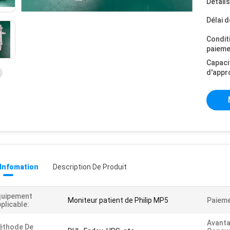
Détail
Délai d
Condit
paieme
Capaci
d'appr
 Infomation
Description De Produit
quipement
Moniteur patient de Philip MP5
Paieme
plicable:
Avant
éthode De