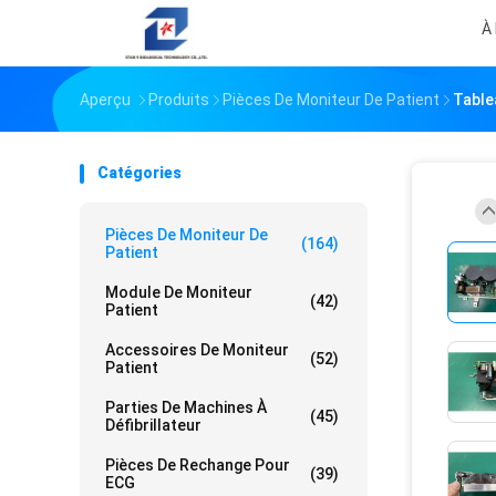
À
Aperçu
Produits
Pièces De Moniteur De Patient
Tablea
Catégories
Pièces De Moniteur De
(164)
Patient
Module De Moniteur
(42)
Patient
Accessoires De Moniteur
(52)
Patient
Parties De Machines À
(45)
Défibrillateur
Pièces De Rechange Pour
(39)
ECG