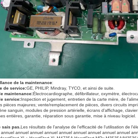
llance de la maintenance
:
 de service:
GE, PHILIP, Mindray, TYCO, et ainsi de suite.
de maintenance:
Électrocardiographe, défibrillateur, oxymètre, électro
e service:
Inspection et jugement, entretien de la carte mère, de l'ali
es pièces majeures; vente/remplacement de pièces, divers circuits impr
ène sanguin, modules de pression artérielle, écrans d'affichage, clavie
s entières, garantie, réparation sous garantie, mise à niveau logiciel.
e sais pas.
Les résultats de l'analyse de l'efficacité de l'utilisation de 
 annuel annuel annuel annuel annuel annuel annuel annuel annuel an
eartStart XL+,HeartStart XL M4735A,HeartStart MRx M3535A/M3536