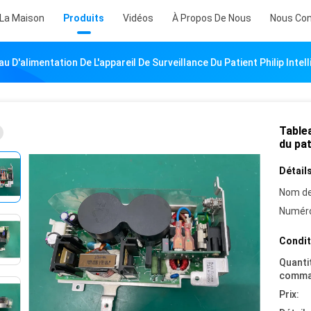
 La Maison
Produits
Vidéos
À Propos De Nous
Nous Con
u D'alimentation De L'appareil De Surveillance Du Patient Philip Inte
Tablea
du pat
Détails
Nom de
Numéro
Condit
Quanti
comma
Prix: