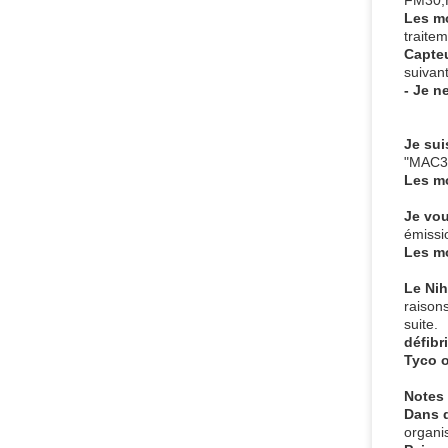
Les m
traite
Capteu
suivan
- Je n
Je sui
"MAC35
Les m
Je vou
émissi
Les m
Le Ni
raison
suite.
défibri
Tyco 
Notes
Dans 
organi