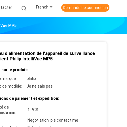
French
tacter
Demande de soumission
lliVue MP5
u d'alimentation de l'appareil de surveillance
ient Philip IntelliVue MP5
 sur le produit:
 marque:
philip
 de modèle:
Je ne sais pas.
ions de paiement et expédition:
té de
1 PCS
nde min:
Negotiation, pls contact me