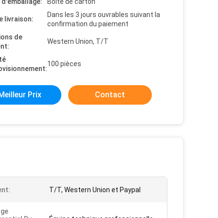
s d'emballage:
Boîte de carton
Dans les 3 jours ouvrables suivant la
e livraison:
confirmation du paiement
ions de
Western Union, T/T
nt:
té
100 pièces
ovisionnement:
Meilleur Prix
Contact
nt:
T/T, Western Union et Paypal
age