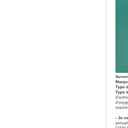
Survei
Marque
Type 
Type d
d'autr
d'oxyg
machine
- Je n
annuel
FM30,H