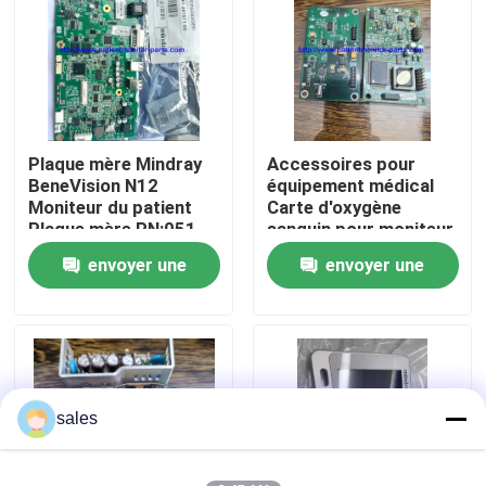
À propos de nous
Visite de l'usine
Plaque mère Mindray
Accessoires pour
BeneVision N12
équipement médical
Contrôle de la qualité
Moniteur du patient
Carte d'oxygène
Plaque mère PN:051-
sanguin pour moniteur
002717-00
patient Goldway
envoyer une
envoyer une
Nous contacter
UT4000A
demande
demande
Demandez un devis
Pièces de moniteur de patient
sales
Module de moniteur patient