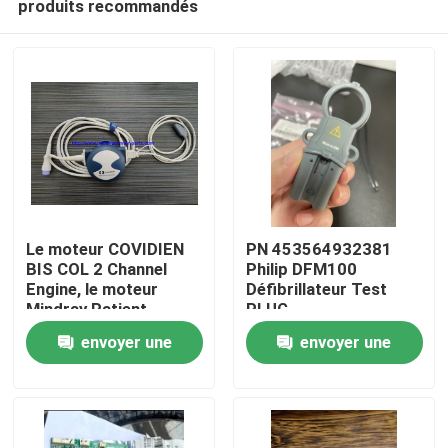
produits recommandés
Le moteur COVIDIEN
PN 453564932381
BIS COL 2 Channel
Philip DFM100
Engine, le moteur
Défibrillateur Test
Mindray Patient
PLUG
À la maison
Monitor BIS, le
REF:989803171271
envoyer une
envoyer une
convertisseur BIS, le
processeur BIS
Produits
demande
demande
Vidéos