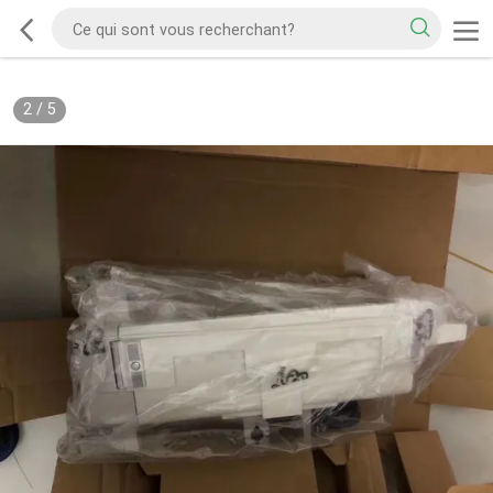
2
/
5