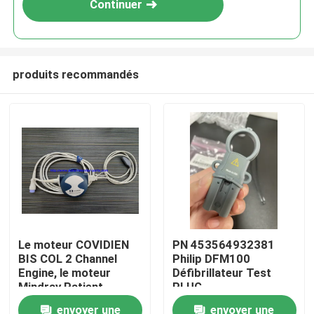
Continuer
produits recommandés
À la maison
Le moteur COVIDIEN
PN 453564932381
BIS COL 2 Channel
Philip DFM100
Produits
Engine, le moteur
Défibrillateur Test
Mindray Patient
PLUG
Monitor BIS, le
REF:989803171271
envoyer une
envoyer une
Vidéos