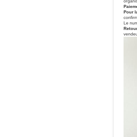
organi
Paiem
Pour l
confir
Le numé
Retour
vendeu