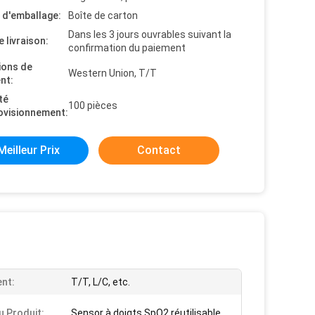
s d'emballage:
Boîte de carton
Dans les 3 jours ouvrables suivant la
e livraison:
confirmation du paiement
ions de
Western Union, T/T
nt:
té
100 pièces
ovisionnement:
Meilleur Prix
Contact
nt:
T/T, L/C, etc.
 Produit:
Sensor à doigts SpO2 réutilisable