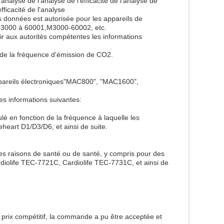
l'analyse de l'analyse de l'efficacité de l'analyse de
efficacité de l'analyse
es données est autorisée pour les appareils de
.M3000 à 60001,M3000-60002, etc.
r aux autorités compétentes les informations
 de la fréquence d'émission de CO2.
s appareils électroniques"MAC800", "MAC1600",
es informations suivantes:
é en fonction de la fréquence à laquelle les
eart D1/D3/D6, et ainsi de suite.
des raisons de santé ou de santé, y compris pour des
iolife TEC-7721C, Cardiolife TEC-7731C, et ainsi de
prix compétitif, la commande a pu être acceptée et