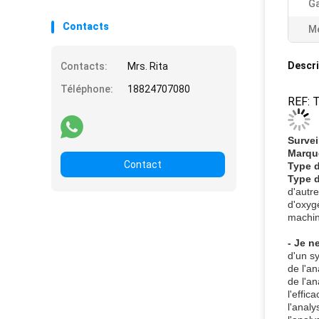
Ga
Contacts
Me
Descri
Contacts:
Mrs. Rita
Téléphone:
18824707080
REF: T
Survei
Marque
Contact
Type 
Type d
d'autr
d'oxyg
machine
- Je n
d'un sy
de l'an
de l'an
l'effic
l'analy