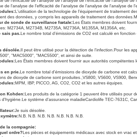
se de l'efficacité de l'analyse de l'analyse de l'efficacité de l'analyse de 
se de l'analyse de l'efficacité de l'analyse de l'analyse de l'analyse de l'
odules:
L'utilisation de la technologie de l'équipement de traitement d
ment des données, y compris les appareils de traitement des données
r de sonde de surveillance fœtale
:
Les États membres doivent fourni
tes: M2734A, M2734B, M2735A, M2736A, M1355A, M1356A, etc.
e sais pas.
Le nombre total d'émissions de CO2 est calculé en fonction
s désolée.
Il peut être utilisé pour la détection de l'infection.Pour le
00", "MAC5000", "MAC5500", et ainsi de suite.
odules:
Les États membres doivent fournir aux autorités compétentes l
s en prie.
Le nombre total d'émissions de dioxyde de carbone est calcul
ons de dioxyde de carbone sont produites.,VS800, VS600, VS900, Beneh
odules:
MPM, IBP, PICCO, AG, CO2, CO2 et les autres équipes.
hon Kohden
:
Les produits de la catégorie 1 peuvent être utilisés pour 
s d'hygiène.Le système d'assurance maladieCardiolife TEC-7631C, Card
llateur
:
Je suis désolée.
oxymètre
:
N.B. N.B. N.B. N.B. N.B. N.B. N.B.
 de la compagnie:
quel ordre?
Les pièces et équipements médicaux avec stock en vrac et 