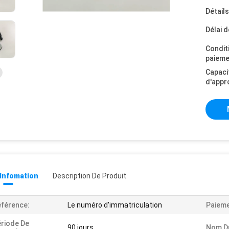
Détail
Délai d
Condit
paieme
Capaci
d'appr
 Infomation
Description De Produit
férence:
Le numéro d'immatriculation
Paieme
riode De
90 jours
Nom Du