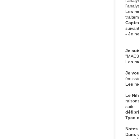
l'analy
l'analy
Les m
traite
Capteu
suivan
- Je n
Je sui
"MAC35
Les m
Je vou
émissi
Les m
Le Ni
raison
suite.
défibri
Tyco 
Notes
Dans 