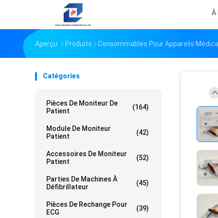
À
Aperçu
Produits
Consommables Pour Appareils Médic
Catégories
Pièces De Moniteur De
(164)
Patient
Module De Moniteur
(42)
Patient
Accessoires De Moniteur
(52)
Patient
Parties De Machines À
(45)
Défibrillateur
Pièces De Rechange Pour
(39)
ECG