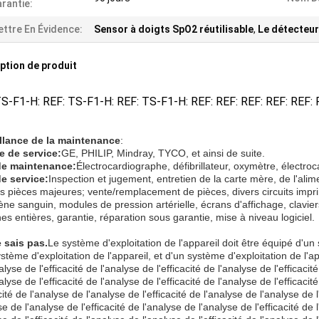
rantie:
ttre En Évidence:
Sensor à doigts SpO2 réutilisable
,
Le détecteu
ption de produit
S-F1-H: REF: TS-F1-H: REF: TS-F1-H: REF: REF: REF: REF: REF: R
llance de la maintenance
:
 de service:
GE, PHILIP, Mindray, TYCO, et ainsi de suite.
de maintenance:
Électrocardiographe, défibrillateur, oxymètre, électro
e service:
Inspection et jugement, entretien de la carte mère, de l'ali
es pièces majeures; vente/remplacement de pièces, divers circuits impr
ène sanguin, modules de pression artérielle, écrans d'affichage, clavie
s entières, garantie, réparation sous garantie, mise à niveau logiciel.
e sais pas.
Le système d'exploitation de l'appareil doit être équipé d'un 
stème d'exploitation de l'appareil, et d'un système d'exploitation de l
alyse de l'efficacité de l'analyse de l'efficacité de l'analyse de l'efficacité
alyse de l'efficacité de l'analyse de l'efficacité de l'analyse de l'efficaci
acité de l'analyse de l'analyse de l'efficacité de l'analyse de l'analyse de l
se de l'analyse de l'efficacité de l'analyse de l'analyse de l'efficacité de 