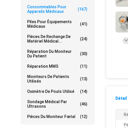
Consommables Pour
(167)
Appareils Médicaux
Piles Pour Équipements
(41)
Médicaux
Pièces De Rechange De
(24)
Matériel Médical...
Réparation Du Moniteur
(30)
Du Patient
Réparation MMS
(11)
Moniteurs De Patients
(13)
Utilisés
Oximètre De Pouls Utilisé
(14)
Détail
Sondage Médical Par
(46)
Ultrasons
Ré
Pièces Du Moniteur Fœtal
(12)
Pé