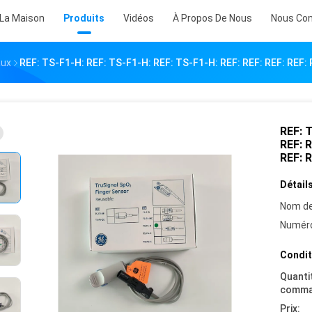
 La Maison
Produits
Vidéos
À Propos De Nous
Nous Con
aux
REF: TS-F1-H: REF: TS-F1-H: REF: TS-F1-H: REF: REF: REF: REF: R
REF: T
REF: R
REF: R
Détails
Nom de
Numéro
Condit
Quanti
comma
Prix: