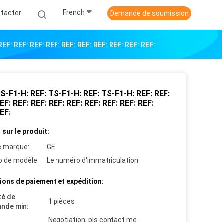
French
tacter
Demande de soumission
EF: REF: REF: REF: REF: REF: REF: REF: REF: REF:
S-F1-H: REF: TS-F1-H: REF: TS-F1-H: REF: REF:
EF: REF: REF: REF: REF: REF: REF: REF: REF:
EF:
 sur le produit:
 marque:
GE
 de modèle:
Le numéro d'immatriculation
ions de paiement et expédition:
té de
1 pièces
nde min:
Negotiation, pls contact me