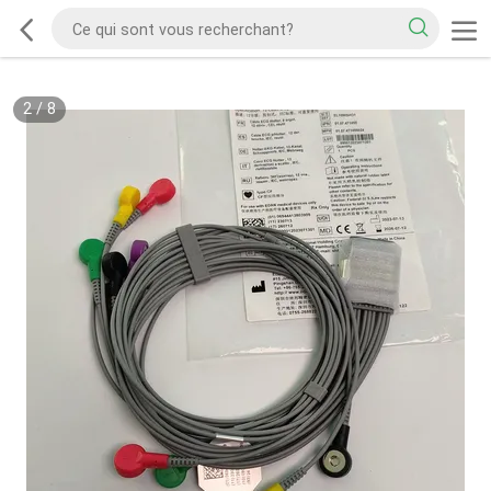
2
/
8