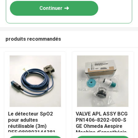
Continuer
produits recommandés
À la maison
Le détecteur SpO2
VALVE APL ASSY BCG
Produits
pour adultes
PN1406-8202-000-S
réutilisable (3m)
GE Ohmeda Aespire
REF:989803144381
Machine d'anesthésie
Vidéos