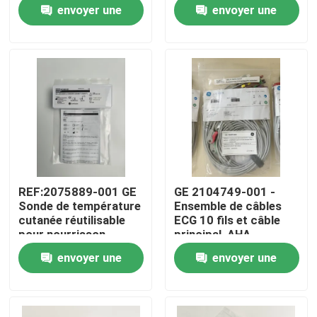
Aestiva Modèle de
envoyer une
envoyer une
soupape APL, sans
version de base
demande
demande
À propos de nous
Visite de l'usine
Contrôle de la qualité
Nous contacter
REF:2075889-001 GE
GE 2104749-001 -
Sonde de température
Ensemble de câbles
Demandez un devis
cutanée réutilisable
ECG 10 fils et câble
pour nourrisson
principal, AHA
envoyer une
envoyer une
Pièces de moniteur de patient
demande
demande
Module de moniteur patient