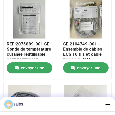
À propos de nous
Visite de l'usine
REF:2075889-001 GE
GE 2104749-001 -
Contrôle de la qualité
Sonde de température
Ensemble de câbles
cutanée réutilisable
ECG 10 fils et câble
pour nourrisson
principal, AHA
Nous contacter
envoyer une
envoyer une
demande
demande
Demandez un devis
Pièces de moniteur de patient
sales
Module de moniteur patient