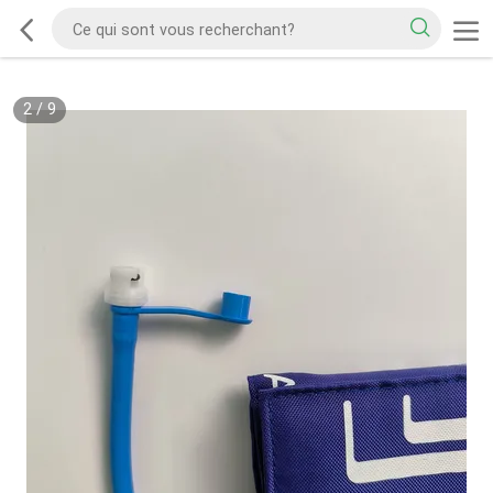
2
/
9