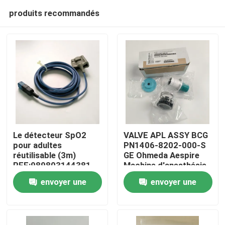
produits recommandés
Le détecteur SpO2
VALVE APL ASSY BCG
pour adultes
PN1406-8202-000-S
réutilisable (3m)
GE Ohmeda Aespire
À la maison
REF:989803144381
Machine d'anesthésie
Aestiva Modèle de
envoyer une
envoyer une
soupape APL, sans
Produits
version de base
demande
demande
Vidéos