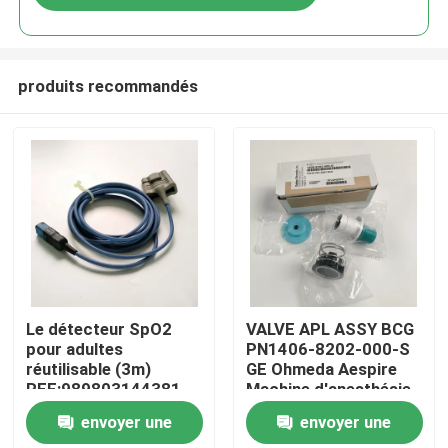
produits recommandés
À la maison
Le détecteur SpO2
VALVE APL ASSY BCG
pour adultes
PN1406-8202-000-S
réutilisable (3m)
GE Ohmeda Aespire
Produits
REF:989803144381
Machine d'anesthésie
Aestiva Modèle de
envoyer une
envoyer une
soupape APL, sans
Vidéos