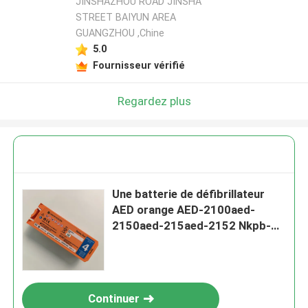
JINSHAZHOU ROAD JINSHA
STREET BAIYUN AREA
GUANGZHOU ,Chine
5.0
Fournisseur vérifié
Regardez plus
Une batterie de défibrillateur
AED orange AED-2100aed-
2150aed-215aed-2152 Nkpb-
28271k X217A
Continuer