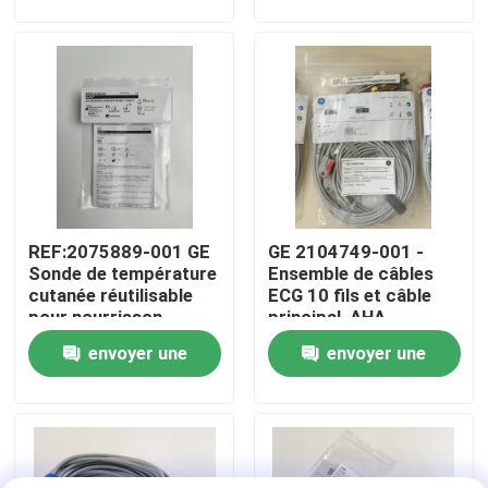
version de base
demande
demande
À propos de nous
Visite de l'usine
Contrôle de la qualité
REF:2075889-001 GE
GE 2104749-001 -
Nous contacter
Sonde de température
Ensemble de câbles
cutanée réutilisable
ECG 10 fils et câble
pour nourrisson
principal, AHA
Demandez un devis
envoyer une
envoyer une
demande
demande
Pièces de moniteur de patient
Module de moniteur patient