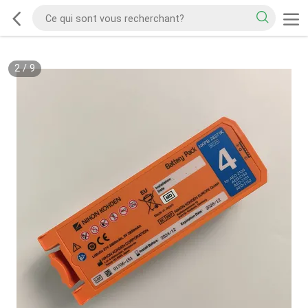
2
/
9