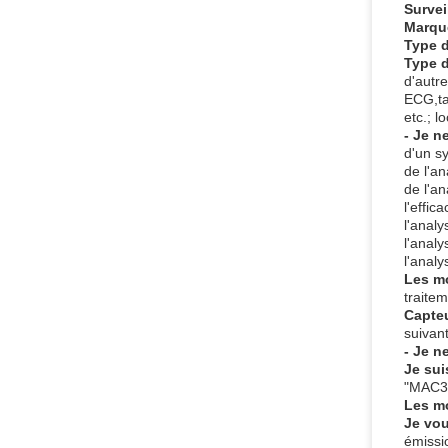
Survei
Marque
Type 
Type d
d'autr
ECG,ta
etc.; l
- Je n
d'un sy
de l'an
de l'an
l'effic
l'analy
l'analy
l'analy
Les m
traite
Capteu
suivan
- Je n
Je sui
"MAC35
Les m
Je vou
émissi