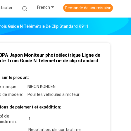
French
tacter
Demande de soumission
ois Guide N Télémétrie De Clip Standard K911
3PA Japon Moniteur photoélectrique Ligne de
te Trois Guide N Télémétrie de clip standard
 sur le produit:
 marque:
NIHON KOHDEN
 de modèle:
Pour les véhicules à moteur
ions de paiement et expédition:
té de
1
nde min:
Negotiation, pls contact me