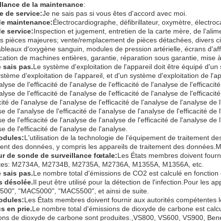
llance de la maintenance
:
 de service:
Je ne sais pas si vous êtes d'accord avec moi.
de maintenance:
Électrocardiographe, défibrillateur, oxymètre, électro
e service:
Inspection et jugement, entretien de la carte mère, de l'ali
es pièces majeures; vente/remplacement de pièces détachées, divers cir
bleaux d'oxygène sanguin, modules de pression artérielle, écrans d'af
ocation de machines entières, garantie, réparation sous garantie, mise à 
e sais pas.
Le système d'exploitation de l'appareil doit être équipé d'un 
stème d'exploitation de l'appareil, et d'un système d'exploitation de l
alyse de l'efficacité de l'analyse de l'efficacité de l'analyse de l'efficacité
alyse de l'efficacité de l'analyse de l'efficacité de l'analyse de l'efficaci
acité de l'analyse de l'analyse de l'efficacité de l'analyse de l'analyse de l
se de l'analyse de l'efficacité de l'analyse de l'analyse de l'efficacité de 
se de l'efficacité de l'analyse de l'analyse de l'efficacité de l'analyse de 
se de l'efficacité de l'analyse de l'analyse.
odules:
L'utilisation de la technologie de l'équipement de traitement d
ment des données, y compris les appareils de traitement des données
r de sonde de surveillance fœtale
:
Les États membres doivent fourni
tes: M2734A, M2734B, M2735A, M2736A, M1355A, M1356A, etc.
e sais pas.
Le nombre total d'émissions de CO2 est calculé en fonction
s désolée.
Il peut être utilisé pour la détection de l'infection.Pour le
00", "MAC5000", "MAC5500", et ainsi de suite.
odules:
Les États membres doivent fournir aux autorités compétentes l
s en prie.
Le nombre total d'émissions de dioxyde de carbone est calcul
ons de dioxyde de carbone sont produites.,VS800, VS600, VS900, Beneh