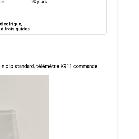
ie:
90 jours
électrique
,
à trois guides
ide n clip standard, télémétrie K911 commande