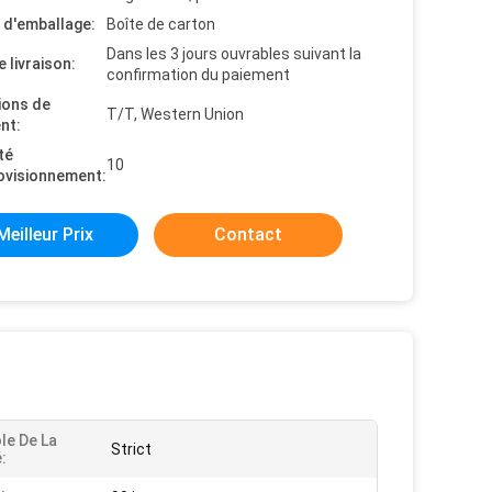
s d'emballage:
Boîte de carton
Dans les 3 jours ouvrables suivant la
e livraison:
confirmation du paiement
ions de
T/T, Western Union
nt:
té
10
ovisionnement:
Meilleur Prix
Contact
le De La
Strict
: