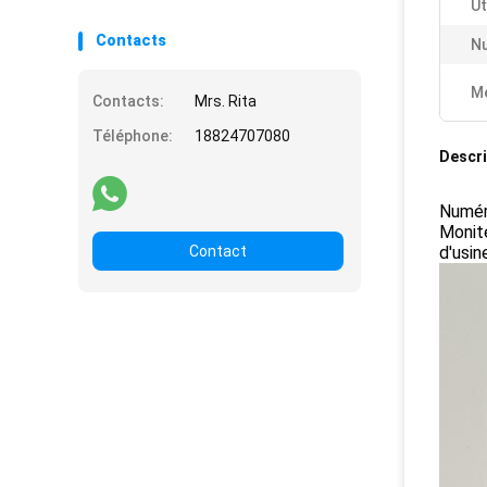
Ut
Contacts
Nu
Me
Contacts:
Mrs. Rita
Téléphone:
18824707080
Descri
Numér
Monite
Contact
d'usin