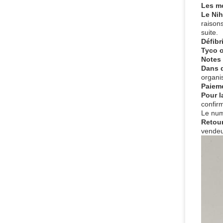
Les m
Le Ni
raison
suite.
Défibr
Tyco 
Notes
Dans 
organi
Paiem
Pour l
confir
Le numé
Retour
vendeu