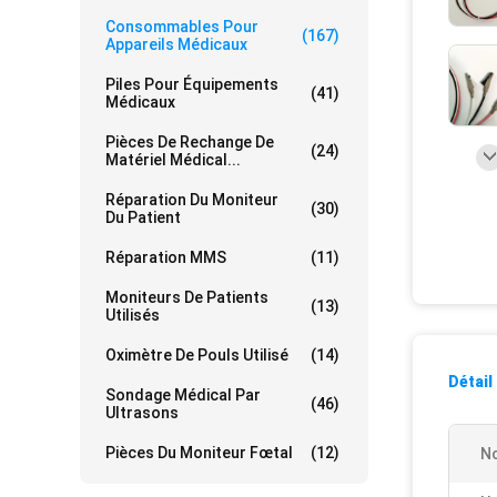
Consommables Pour
(167)
Appareils Médicaux
Piles Pour Équipements
(41)
Médicaux
Pièces De Rechange De
(24)
Matériel Médical...
Réparation Du Moniteur
(30)
Du Patient
Réparation MMS
(11)
Moniteurs De Patients
(13)
Utilisés
Oximètre De Pouls Utilisé
(14)
Détail
Sondage Médical Par
(46)
Ultrasons
Pièces Du Moniteur Fœtal
(12)
No