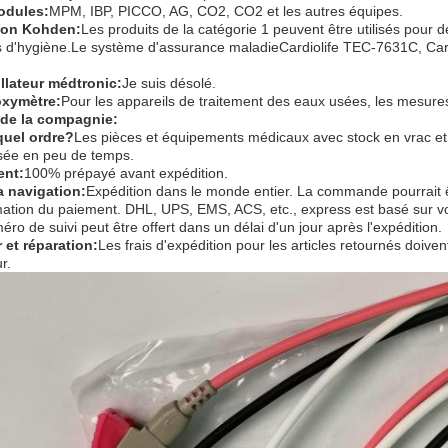
odules:
MPM, IBP, PICCO, AG, CO2, CO2 et les autres équipes.
hon Kohden
:
Les produits de la catégorie 1 peuvent être utilisés pour 
s d'hygiène.Le système d'assurance maladieCardiolife TEC-7631C, Card
illateur médtronic
:
Je suis désolé.
oxymètre
:
Pour les appareils de traitement des eaux usées, les mesures
 de la compagnie:
quel ordre?
Les pièces et équipements médicaux avec stock en vrac et 
sée en peu de temps.
ent:
100% prépayé avant expédition.
a navigation:
Expédition dans le monde entier. La commande pourrait ê
mation du paiement. DHL, UPS, EMS, ACS, etc., express est basé sur vo
ro de suivi peut être offert dans un délai d'un jour après l'expédition.
 et réparation:
Les frais d'expédition pour les articles retournés doiven
r.