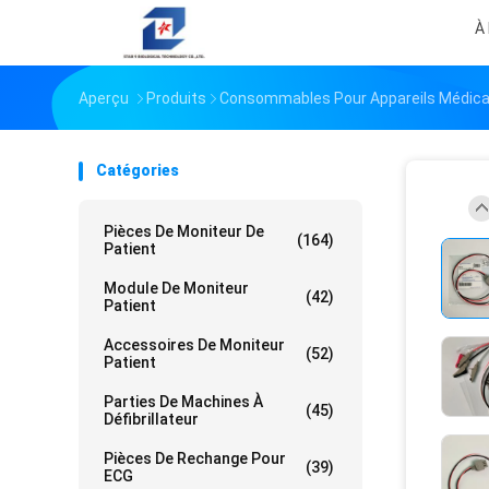
À
Aperçu
Produits
Consommables Pour Appareils Médic
Catégories
Pièces De Moniteur De
(164)
Patient
Module De Moniteur
(42)
Patient
Accessoires De Moniteur
(52)
Patient
Parties De Machines À
(45)
Défibrillateur
Pièces De Rechange Pour
(39)
ECG