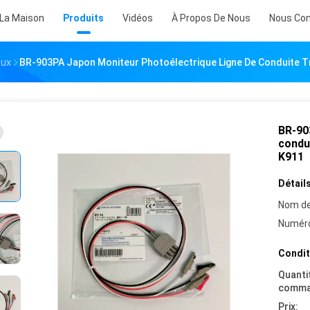
 La Maison
Produits
Vidéos
À Propos De Nous
Nous Con
aux
BR-903PA Japon Moniteur Photoélectrique Ligne De Conduite Tr
BR-90
condui
K911
Détails
Nom de
Numéro
Condit
Quanti
comma
Prix: