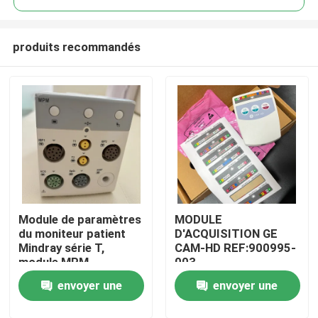
produits recommandés
Module de paramètres
MODULE
À la maison
du moniteur patient
D'ACQUISITION GE
Mindray série T,
CAM-HD REF:900995-
module MPM
003
Produits
envoyer une
envoyer une
Vidéos
demande
demande