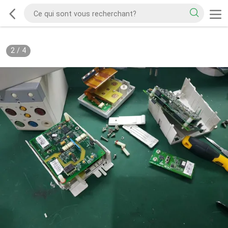
2
/
4