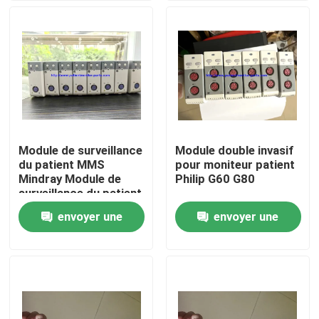
À propos de nous
Visite de l'usine
Contrôle de la qualité
Module de surveillance
Module double invasif
du patient MMS
pour moniteur patient
Nous contacter
Mindray Module de
Philip G60 G80
surveillance du patient
BIS, module à double
envoyer une
envoyer une
Demandez un devis
indice de fréquence
demande
demande
Pièces de moniteur de patient
Module de moniteur patient