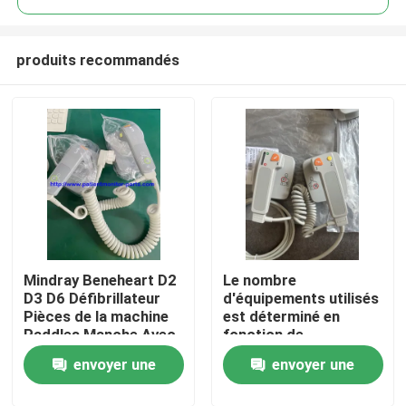
produits recommandés
Mindray Beneheart D2
Le nombre
À la maison
D3 D6 Défibrillateur
d'équipements utilisés
Pièces de la machine
est déterminé en
Paddles Manche Avec
fonction de
Produits
3 mois de garantie
l'échantillon.
envoyer une
envoyer une
Vidéos
demande
demande