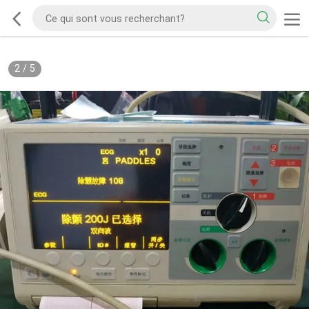
2
/
5