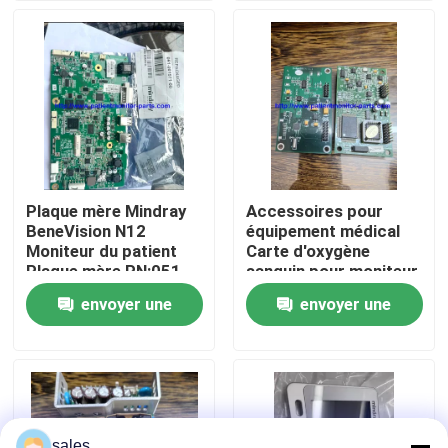
À propos de nous
Visite de l'usine
Contrôle de la qualité
Plaque mère Mindray
Accessoires pour
BeneVision N12
équipement médical
Nous contacter
Moniteur du patient
Carte d'oxygène
Plaque mère PN:051-
sanguin pour moniteur
002717-00
patient Goldway
envoyer une
envoyer une
Demandez un devis
UT4000A
demande
demande
Pièces de moniteur de patient
Module de moniteur patient
sales