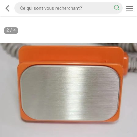
2
/
4