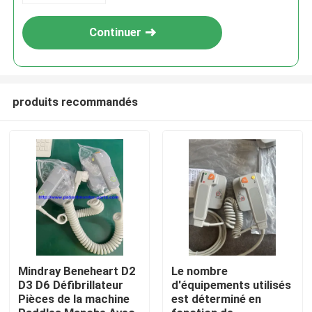
Continuer
produits recommandés
À la maison
Produits
Mindray Beneheart D2
Le nombre
D3 D6 Défibrillateur
d'équipements utilisés
Pièces de la machine
est déterminé en
Vidéos