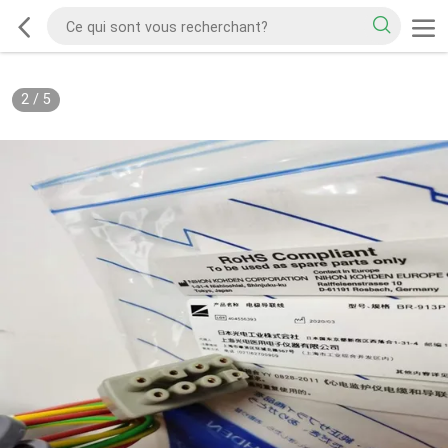
2
/
5