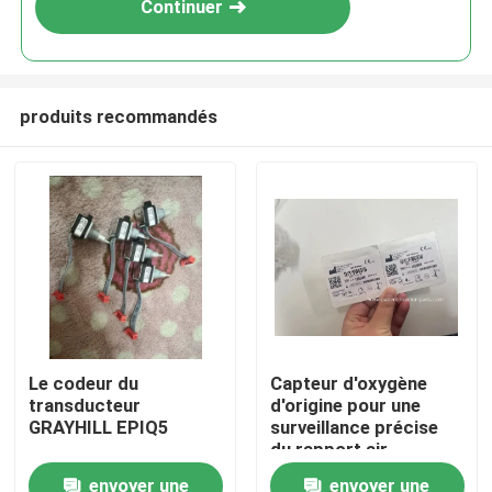
Continuer
produits recommandés
À la maison
Le codeur du
Capteur d'oxygène
transducteur
d'origine pour une
Produits
GRAYHILL EPIQ5
surveillance précise
du rapport air-
carburant
envoyer une
envoyer une
Vidéos