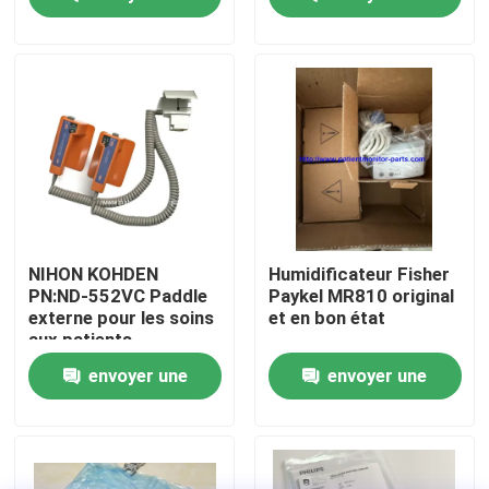
demande
demande
À propos de nous
Visite de l'usine
Contrôle de la qualité
Nous contacter
NIHON KOHDEN
Humidificateur Fisher
PN:ND-552VC Paddle
Paykel MR810 original
externe pour les soins
et en bon état
Demandez un devis
aux patients
envoyer une
envoyer une
Pièces de moniteur de patient
demande
demande
Module de moniteur patient