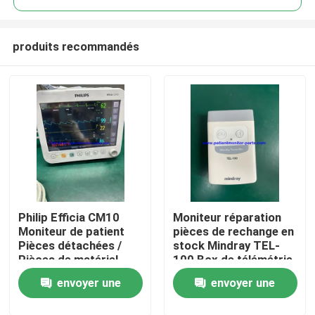
produits recommandés
Philip Efficia CM10
Moniteur réparation
À la maison
Moniteur de patient
pièces de rechange en
Pièces détachées /
stock Mindray TEL-
Pièces de matériel
100 Box de télémétrie
Produits
médical
ECG
envoyer une
envoyer une
Vidéos
demande
demande