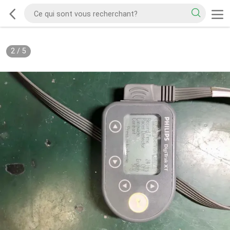
2
/
5