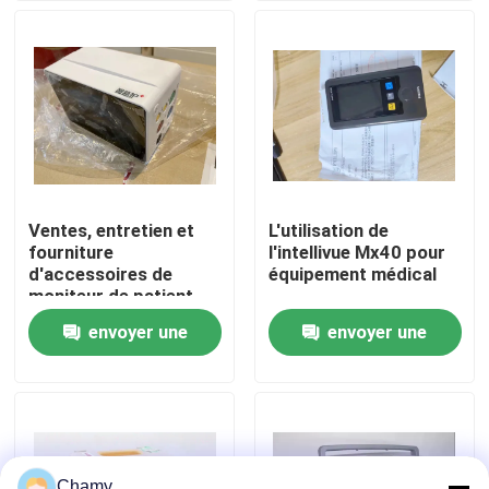
À propos de nous
Visite de l'usine
Contrôle de la qualité
Ventes, entretien et
L'utilisation de
fourniture
l'intellivue Mx40 pour
Nous contacter
d'accessoires de
équipement médical
moniteur de patient
Mindray BeneVision N1
envoyer une
envoyer une
Demandez un devis
demande
demande
Pièces de moniteur de patient
Module de moniteur patient
Chamy