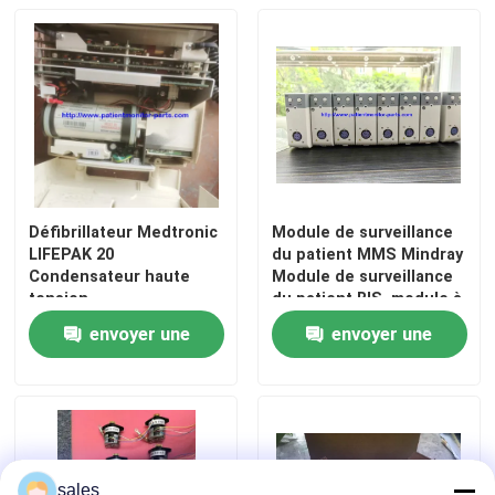
Défibrillateur Medtronic
Module de surveillance
LIFEPAK 20
du patient MMS Mindray
Condensateur haute
Module de surveillance
tension
du patient BIS, module à
double indice de
envoyer une
envoyer une
fréquence
demande
demande
sales