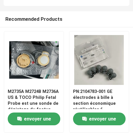
Recommended Products
M2735A M2724B M2736A
PN:2104783-001 GE
US & TOCO Philip Fetal
électrodes à bille à
Probe est une sonde de
section économique
dépistage du foetus.
réutilisables 6
pièces/ensemble
envoyer une
envoyer une
demande
demande